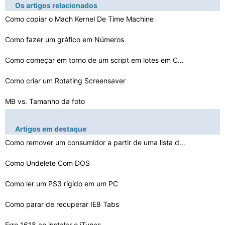
Os artigos relacionados
Como copiar o Mach Kernel De Time Machine
Como fazer um gráfico em Números
Como começar em torno de um script em lotes em CMD
Como criar um Rotating Screensaver
MB vs. Tamanho da foto
Como fazer seu próprio calendário para salvar em seu …
Artigos em destaque
Como adicionar atalhos para o Outlook 2007
Como remover um consumidor a partir de uma lista de e-
m…
Como criar seu próprio Avatar Maker
Como Undelete Com DOS
Como fazer ícones escondidos
Como ler um PS3 rígido em um PC
Prós e contras de E-mail Marketing
Como parar de recuperar IE8 Tabs
Erro 1618 ao instalar o iTunes