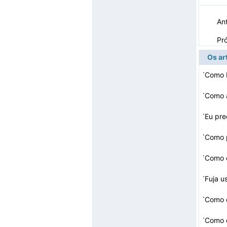
Ant
Pr
Os ar
·
Como b
·
Como 
·
·
Como p
·
Como e
·
Fuja u
·
·
Como 