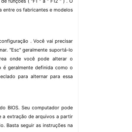
e funções ( "F1 " a " F12 " ) . O
a entre os fabricantes e modelos
configuração . Você vai precisar
onar. "Esc" geralmente suportá-lo
área onde você pode alterar o
to é geralmente definida como o
eclado para alternar para essa
ir do BIOS. Seu computador pode
 a extração de arquivos a partir
o. Basta seguir as instruções na