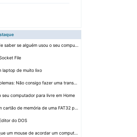
estaque
Como você pode saber se alguém usou o seu computador
Socket File
 laptop de muito lixo
Solução de problemas: Não consigo fazer uma transmis…
 o seu computador para livre em Home
Como alterar um cartão de memória de uma FAT32 para N…
Editor do DOS
Como impedir que um mouse de acordar um computador