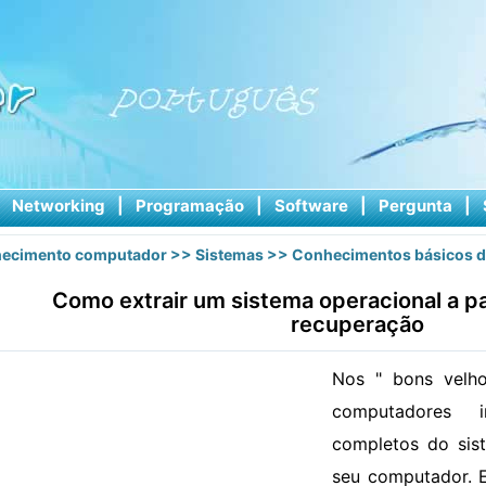
|
Networking
|
Programação
|
Software
|
Pergunta
|
ecimento computador
>>
Sistemas
>>
Conhecimentos básicos d
Como extrair um sistema operacional a pa
recuperação
Nos " bons velho
computadores 
completos do sis
seu computador. 