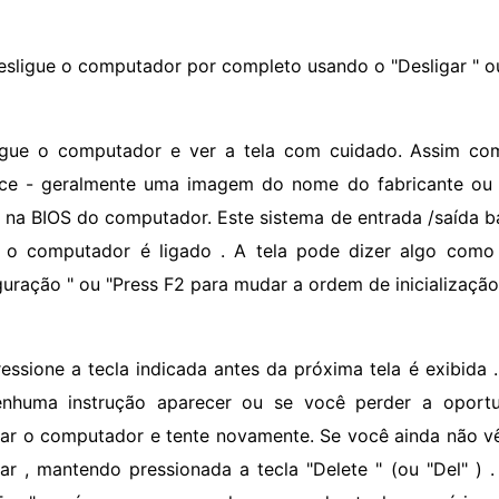
esligue o computador por completo usando o "Desligar " ou
igue o computador e ver a tela com cuidado. Assim com
ce - geralmente uma imagem do nome do fabricante ou l
r na BIOS do computador. Este sistema de entrada /saída bá
o computador é ligado . A tela pode dizer algo como 
guração " ou "Press F2 para mudar a ordem de inicialização.
ressione a tecla indicada antes da próxima tela é exibida 
nhuma instrução aparecer ou se você perder a oportu
gar o computador e tente novamente. Se você ainda não vê 
ciar , mantendo pressionada a tecla "Delete " (ou "Del" ) 