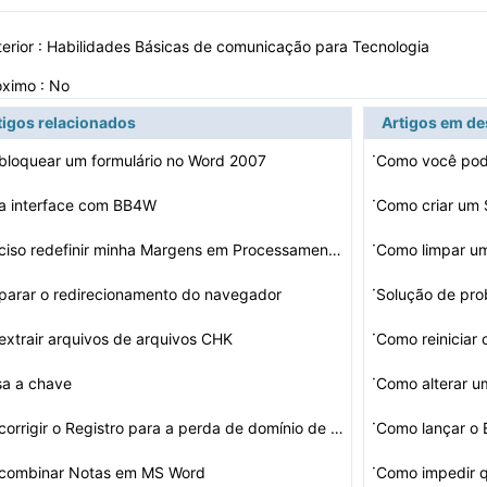
erior :
Habilidades Básicas de comunicação para Tecnologia
óximo : No
tigos relacionados
Artigos em d
·
loquear um formulário no Word 2007
·
a interface com BB4W
Como criar um 
·
Eu preciso redefinir minha Margens em Processamento de …
Como limpar um
·
arar o redirecionamento do navegador
·
xtrair arquivos de arquivos CHK
Como reiniciar
·
sa a chave
·
Como corrigir o Registro para a perda de domínio de co…
Como lançar o 
·
combinar Notas em MS Word