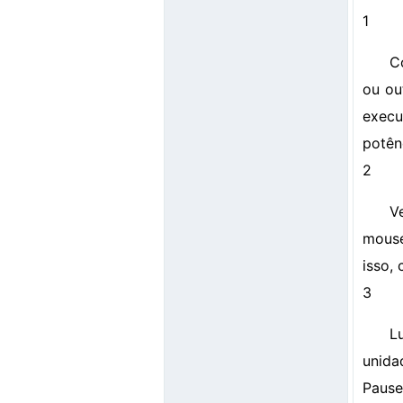
1
C
ou ou
execu
potên
2
V
mouse
isso,
3
L
unida
Pause