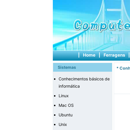
|
Home
|
Ferragens
Sistemas
*
Conh
Conhecimentos básicos de
informática
Linux
Mac OS
Ubuntu
Unix