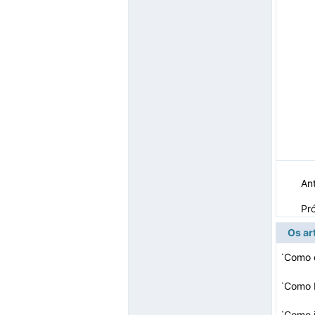
Ant
Pr
Os ar
·
Como c
·
Como 
·
Como i