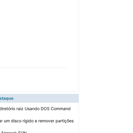
estaque
 diretório raiz Usando DOS Command
r um disco rígido e remover partições
o Aircrack SVN