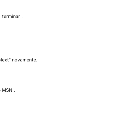
 terminar .
"Next" novamente.
e MSN .