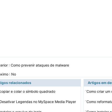
erior :
Como prevenir ataques de malware
óximo : No
tigos relacionados
Artigos em d
·
opiar e colar o símbolo quadrado
Como criar um
·
Desativar Legendas no MySpace Media Player
Como reformata
·
nstalar o arquivo de login
Como instalar 