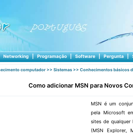
|
Networking
|
Programação
|
Software
|
Pergunta
|
ecimento computador
>>
Sistemas
>>
Conhecimentos básicos d
Como adicionar MSN para Novos C
MSN é um conjunt
pela Microsoft e
sites de qualquer
(MSN Explorer,