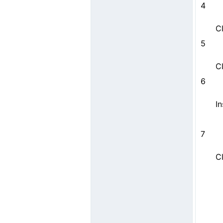
4
C
5
C
6
I
7
C