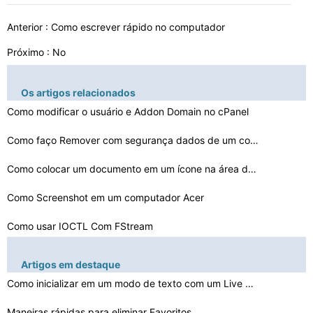
Anterior :
Como escrever rápido no computador
Próximo : No
Os artigos relacionados
Como modificar o usuário e Addon Domain no cPanel
Como faço Remover com segurança dados de um computado…
Como colocar um documento em um ícone na área de trab…
Como Screenshot em um computador Acer
Como usar IOCTL Com FStream
Como desfragmentar um PC XP
Artigos em destaque
Como inicializar em um modo de texto com um Live CD
Como localizar a chave do Adobe CS4 no Computador
Como capturar e Verifique Tráfego Serial
Maneiras rápidas para eliminar Favoritos