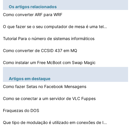
Os artigos relacionados
Como converter ARF para WRF
O que fazer se o seu computador de mesa é uma tela pre…
Tutorial Para o número de sistemas informáticos
Como converter de CCSID 437 em MQ
Como instalar um Free McBoot com Swap Magic
Como Dual Boot DOS 6.1 e DOS 7.1 em um Flash Key
Artigos em destaque
Como fazer Setas no Facebook Mensagens
Como inicializar em um modo de texto com um Live CD
O que é uma CP /M
Como se conectar a um servidor de VLC Fuppes
Como repetir um comando Tempo MS -DOS
Fraquezas do DOS
Como criar seu próprio Avatar Maker
Que tipo de modulação é utilizado em conexões de In…