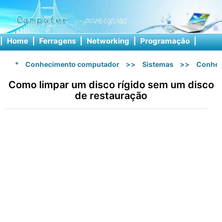
|
Home
|
Ferragens
|
Networking
|
Programação
|
Softw
*
Conhecimento computador
>>
Sistemas
>>
Conhec
Como limpar um disco rígido sem um disco
de restauração