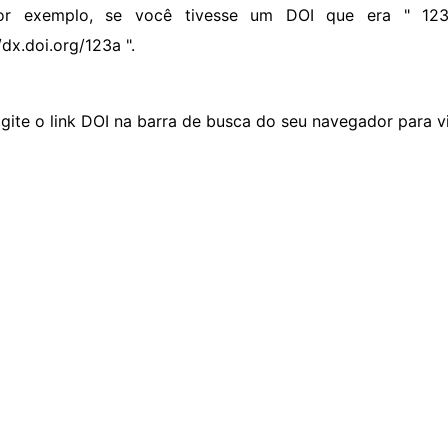
or exemplo, se você tivesse um DOI que era " 123a
/dx.doi.org/123a ".
igite o link DOI na barra de busca do seu navegador para vi