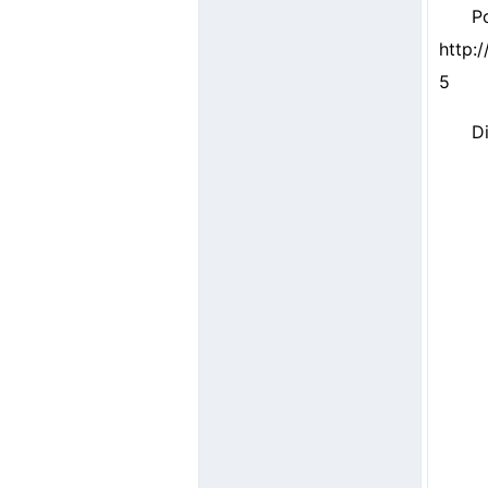
P
http:/
5
D