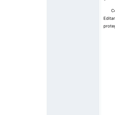
C
Edita
prote