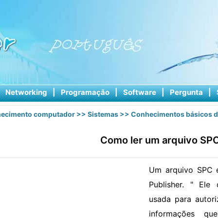
|
Networking
|
Programação
|
Software
|
Pergunta
|
ecimento computador
>>
Sistemas
>>
Conhecimentos básicos d
Como ler um arquivo SP
Um arquivo SPC é
Publisher. " Ele
usada para autor
informações qu