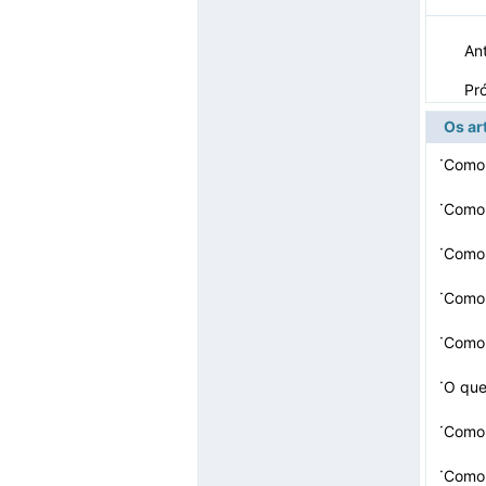
Ant
Pr
Os ar
·
Como
·
Como 
·
Como 
·
Como 
·
Como 
·
O que
·
Como 
·
Como 