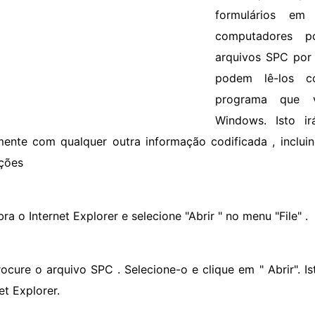
formulários em
computadores p
arquivos SPC por 
podem lê-los c
programa que 
Windows. Isto irá
mente com qualquer outra informação codificada , inclui
uções
ra o Internet Explorer e selecione "Abrir " no menu "File" .
rocure o arquivo SPC . Selecione-o e clique em " Abrir". Is
et Explorer.