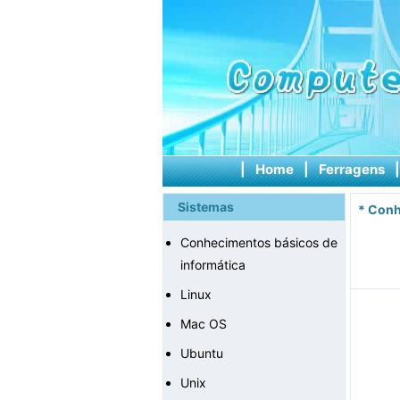
|
Home
|
Ferragens
Sistemas
*
Conh
Conhecimentos básicos de
informática
Linux
Mac OS
Ubuntu
Unix