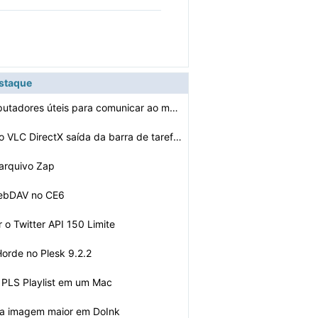
estaque
Como são computadores úteis para comunicar ao mundo
Como remover o VLC DirectX saída da barra de tarefas
 arquivo Zap
WebDAV no CE6
 o Twitter API 150 Limite
Horde no Plesk 9.2.2
 PLS Playlist em um Mac
a imagem maior em DoInk