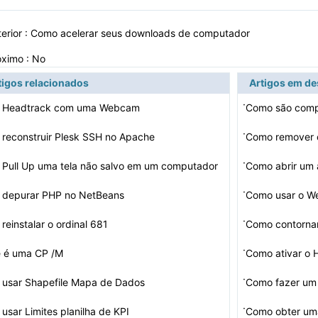
erior :
Como acelerar seus downloads de computador
óximo : No
tigos relacionados
Artigos em d
·
 Headtrack com uma Webcam
·
reconstruir Plesk SSH no Apache
·
Pull Up uma tela não salvo em um computador
Como abrir um
·
depurar PHP no NetBeans
Como usar o 
·
reinstalar o ordinal 681
Como contornar
·
 é uma CP /M
Como ativar o 
·
usar Shapefile Mapa de Dados
Como fazer um
·
usar Limites planilha de KPI
Como obter um