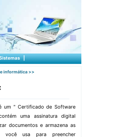
Sistemas
|
e informática
>>
C
 um " Certificado de Software
 contém uma assinatura digital
izar documentos e armazena as
e você usa para preencher