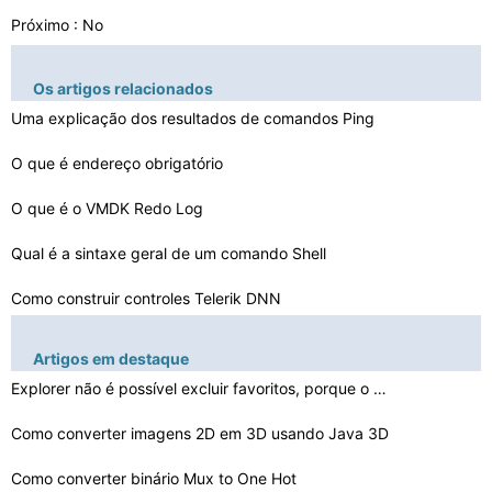
Próximo : No
Os artigos relacionados
Uma explicação dos resultados de comandos Ping
O que é endereço obrigatório
O que é o VMDK Redo Log
Qual é a sintaxe geral de um comando Shell
Como construir controles Telerik DNN
Você pode excluir uma partição sem perder a partiçã…
Artigos em destaque
Explorer não é possível excluir favoritos, porque o …
Como acessar um valor do arquivo de Primavera Proprieda…
Como fazer desfragmentação Como Administrador
Como converter imagens 2D em 3D usando Java 3D
Como converter arquivos para Gretsch
Como converter binário Mux to One Hot