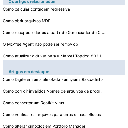
Os artigos relacionados
Como calcular contagem regressiva
Como abrir arquivos MDE
Como recuperar dados a partir do Gerenciador de Credenc…
O McAfee Agent não pode ser removido
Como atualizar o driver para a Marvell Topdog 802.11N
Como remover completamente o Antivirus Plus do meu comp…
Artigos em destaque
A melhor maneira de transferir dados
Como Digite em uma almofada Funnyjunk Raspadinha
Como instalar o Froyo em tablets
Como corrigir inválidos Nomes de arquivos de programas…
Windows XP: Como excluir uma conexão de rede
Como consertar um Rootkit Vírus
Como reinstalar o Windows Search Função
Como verificar os arquivos para erros e maus Blocos
Como alterar símbolos em Portfolio Manager