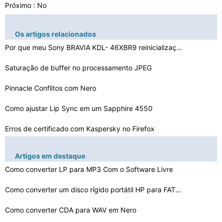
Próximo : No
Os artigos relacionados
Por que meu Sony BRAVIA KDL- 46XBR9 reinicialização
Saturação de buffer no processamento JPEG
Pinnacle Conflitos com Nero
Como ajustar Lip Sync em um Sapphire 4550
Erros de certificado com Kaspersky no Firefox
Como reparar Irprops CPL
Artigos em destaque
Start Up e software de recuperação para o Sony Vaio
Como converter LP para MP3 Com o Software Livre
Medion Restaurar Ajuda
Como converter um disco rígido portátil HP para FAT32…
Como responder a comentários sobre Blogspot
Como converter CDA para WAV em Nero