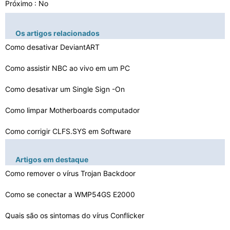
Próximo : No
Os artigos relacionados
Como desativar DeviantART
Como assistir NBC ao vivo em um PC
Como desativar um Single Sign -On
Como limpar Motherboards computador
Como corrigir CLFS.SYS em Software
Como bloquear Ports World of Warcraft
Artigos em destaque
Como alterar Imagem Atributos
Como remover o vírus Trojan Backdoor
Como esconder algo na barra de ferramentas
Como se conectar a WMP54GS E2000
Quais são os sintomas do vírus Conflicker
Como remover uma barra de ferramentas de segurança fal…