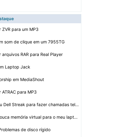
estaque
r ZVR para um MP3
 um som de clique em um 7955TG
 arquivos RAR para Real Player
um Laptop Jack
Worship em MediaShout
r ATRAC para MP3
Como obter meu Dell Streak para fazer chamadas telefôn…
Como corrigir pouca memória virtual para o meu laptop
Problemas de disco rígido