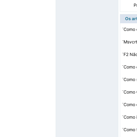
P
Os ar
·
·
Msvcrt
·
F2 Nã
·
·
Como s
·
·
Como e
·
Como i
·
Como 
N Rec