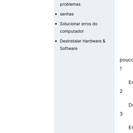
problemas
senhas
Solucionar erros do
computador
Desinstalar Hardware &
Software
pouco
1
En
2
D
3
E