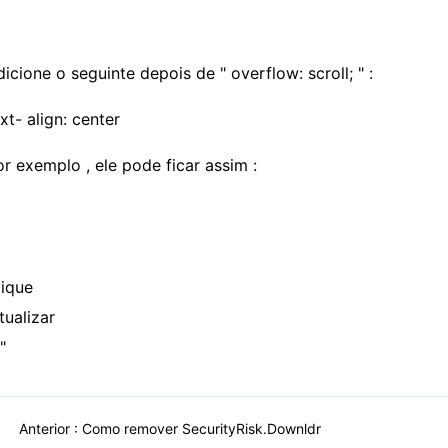
icione o seguinte depois de " overflow: scroll; " :
xt- align: center
or exemplo , ele pode ficar assim :
lique
tualizar
"
Anterior :
Como remover SecurityRisk.Downldr