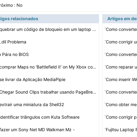
róximo : No
tigos relacionados
Artigos em d
·
Como quebrar um código de bloqueio em um laptop gatewa…
Como converte
·
.dll Problema
Como corrigir
·
o Pára no BIOS
Como converter
·
Como comprar Maps no 'Battlefield II' on My Xbox com um…
Como reparar 
·
e livrar da Aplicação MediaPipie
Como inserir i
·
Como Chegar Sound Clips trabalhar usando PageBreeze
Como converte
·
xtrair uma miniatura da Shell32
·
dentificar triângulos com Kuta Software
·
fazer um Sony Net MD Walkman Mz -
Fujitsu Laptop 
ord em MP3