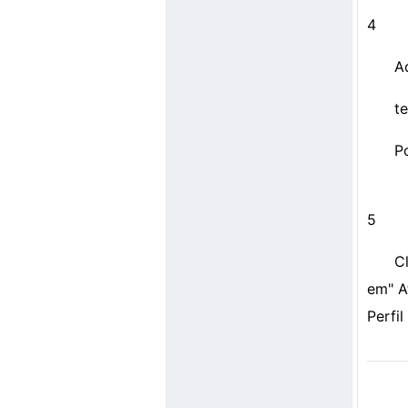
4
Ad
te
P
5
C
em" A
Perfil 