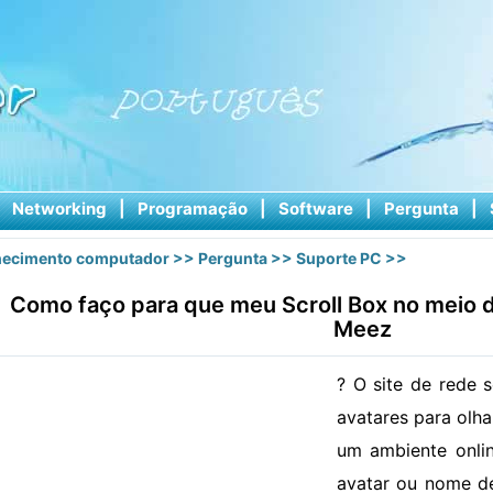
|
Networking
|
Programação
|
Software
|
Pergunta
|
ecimento computador
>>
Pergunta
>>
Suporte PC
>>
Como faço para que meu Scroll Box no meio
Meez
? O site de rede 
avatares para olh
um ambiente onlin
avatar ou nome de