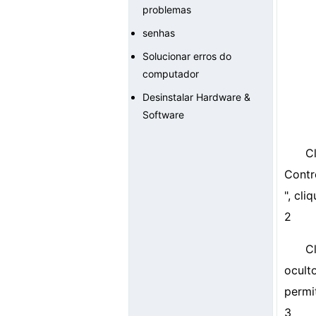
problemas
senhas
Solucionar erros do
computador
Desinstalar Hardware &
Software
C
Contr
", cl
2
C
ocult
permi
3