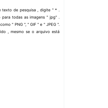
texto de pesquisa , digite " * .
o para todas as imagens " jpg" .
como " PNG ", " GIF " e " JPEG ".
gido , mesmo se o arquivo está