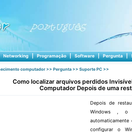
|
Networking
|
Programação
|
Software
|
Pergunta
|
ecimento computador
>>
Pergunta
>>
Suporte PC
>>
Como localizar arquivos perdidos Invisí
Computador Depois de uma res
Depois de resta
Windows , o s
automaticamente 
configurar o Wi