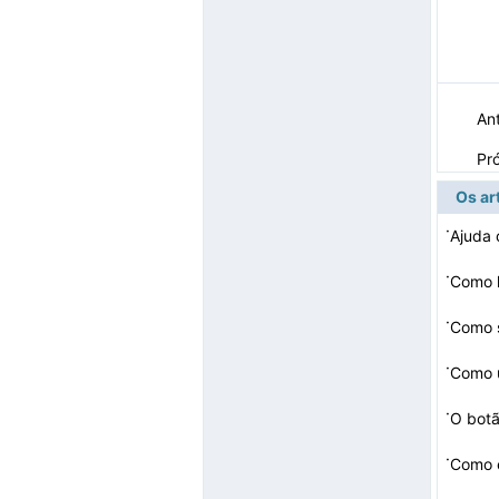
Ant
Pr
Os ar
·
Ajuda 
·
·
Como s
·
Como u
·
·
Como e