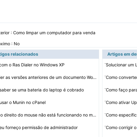
erior :
Como limpar um computador para venda
óximo : No
tigos relacionados
Artigos em d
·
com o Ras Dialer no Windows XP
Solucionar um 
·
Como ler as versões anteriores de um documento Word
Como converte
·
aber se uma bateria do laptop é cobrado
·
sar o Munin no cPanel
Como ativar Up
·
O botão direito do mouse não está funcionando no meu…
Como especific
·
u forneço permissão de administrador
Como corrigir 