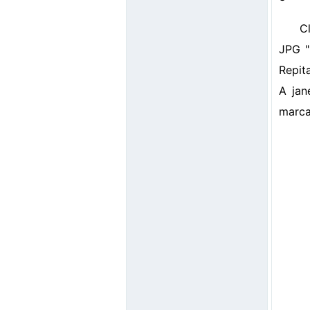
C
JPG "
Repit
A jan
marca