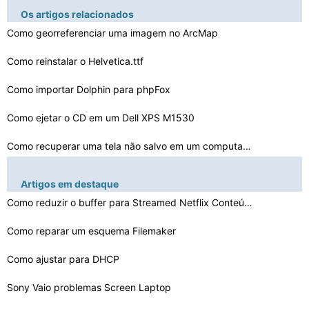
Os artigos relacionados
Como georreferenciar uma imagem no ArcMap
Como reinstalar o Helvetica.ttf
Como importar Dolphin para phpFox
Como ejetar o CD em um Dell XPS M1530
Como recuperar uma tela não salvo em um computador
Como se livrar de Quiznexus
Artigos em destaque
Google Chrome & Problemas Mail Yahoo
Como reduzir o buffer para Streamed Netflix Conteúdo
Restrições com hyperlinks
Como reparar um esquema Filemaker
Como ajustar para DHCP
Como adicionar serviços de fax para o Windows XP sem o…
Como reparar os danos da água em uma placa lógica
Sony Vaio problemas Screen Laptop