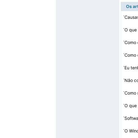
Os ar
·
Causas
·
·
Como d
·
Como o
·
Eu te
·
·
Como r
·
·
·