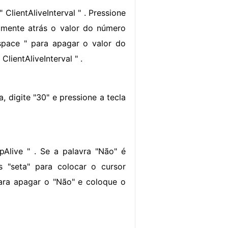
 ClientAliveInterval " . Pressione
etamente atrás o valor do número
ckspace " para apagar o valor do
lientAliveInterval " .
, digite "30" e pressione a tecla
pAlive " . Se a palavra "Não" é
s "seta" para colocar o cursor
para apagar o "Não" e coloque o