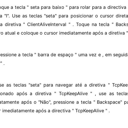
que a tecla " seta para baixo " para rolar para a directiva "
la "I". Use as teclas "seta" para posicionar o cursor dir
a diretiva " ClientAliveInterval " . Toque na tecla " Ba
o atual e coloque o cursor imediatamente após a diretiva " C
ressione a tecla " barra de espaço " uma vez e , em seguida
" .
se as teclas "seta" para navegar até a diretiva " TcpKee
ionado após a diretiva " TcpKeepAlive " , use as tecla
atamente após o "Não", pressione a tecla " Backspace" 
r imediatamente após a directiva " TcpKeepAlive " .