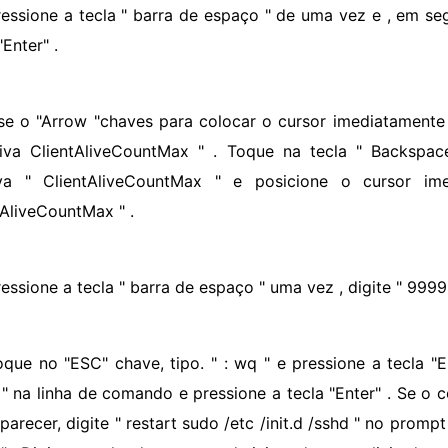
ressione a tecla " barra de espaço " de uma vez e , em seg
"Enter" .
se o "Arrow "chaves para colocar o cursor imediatamente
tiva ClientAliveCountMax " . Toque na tecla " Backspa
iva " ClientAliveCountMax " e posicione o cursor im
tAliveCountMax " .
essione a tecla " barra de espaço " uma vez , digite " 99999
que no "ESC" chave, tipo. " : wq " e pressione a tecla "Ent
 " na linha de comando e pressione a tecla "Enter" . Se 
aparecer, digite " restart sudo /etc /init.d /sshd " no prom