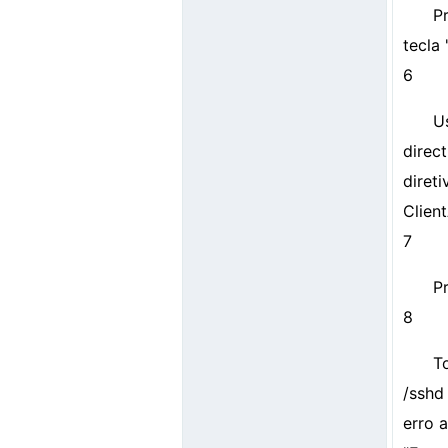
P
tecla 
6
U
direc
diret
Clien
7
Pr
8
To
/sshd
erro 