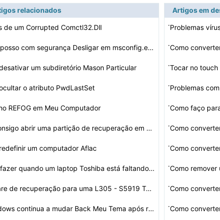
tigos relacionados
Artigos em d
·
 de um Corrupted Comctl32.Dll
Problemas víru
·
O que posso com segurança Desligar em msconfig.exe
Como convert
·
esativar um subdiretório Mason Particular
Tocar no touch
·
cultar o atributo PwdLastSet
Problemas com
·
nho REFOG em Meu Computador
·
Não consigo abrir uma partição de recuperação em u…
Como converte
·
edefinir um computador Aflac
·
O que fazer quando um laptop Toshiba está faltando o O…
Como remover 
·
Software de recuperação para uma L305 - S5919 Toshiba…
Como converte
·
O Windows continua a mudar Back Meu Tema após reinicia…
Como converte