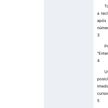
To
a tec
após 
númer
3
P
"Enter
4
U
posic
imedi
curso
5