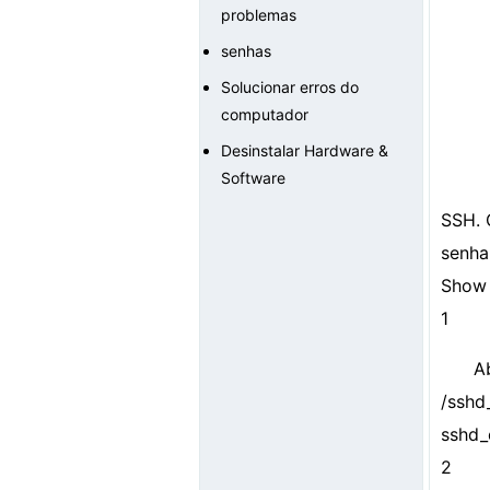
problemas
senhas
Solucionar erros do
computador
Desinstalar Hardware &
Software
SSH. 
senha
Show 
1
A
/sshd
sshd_
2