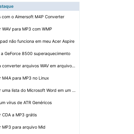
estaque
s com o Aimersoft M4P Converter
er WAV para MP3 com WMP
 pad não funciona em meu Acer Aspire
 a GeForce 8500 superaquecimento
Como faço para converter arquivos WAV em arquivos MP3 …
r M4A para MP3 no Linux
Como converter uma lista do Microsoft Word em um banco …
um vírus de ATR Genéricos
r CDA a MP3 grátis
r MP3 para arquivo Mid