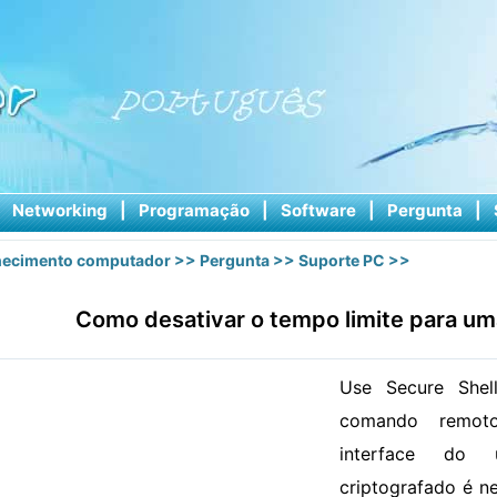
|
Networking
|
Programação
|
Software
|
Pergunta
|
ecimento computador
>>
Pergunta
>>
Suporte PC
>>
Como desativar o tempo limite para u
Use Secure Shel
comando remoto
interface do 
criptografado é n