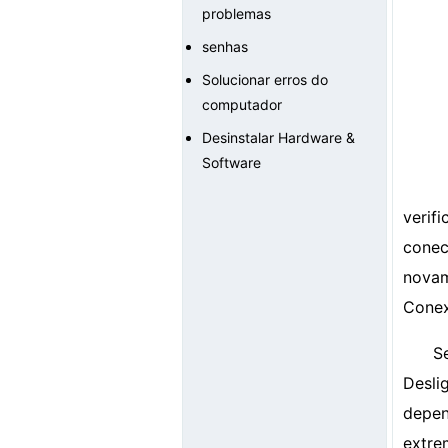
problemas
senhas
Solucionar erros do
computador
Desinstalar Hardware &
Software
verif
cone
novam
Cone
S
Desli
depen
extre