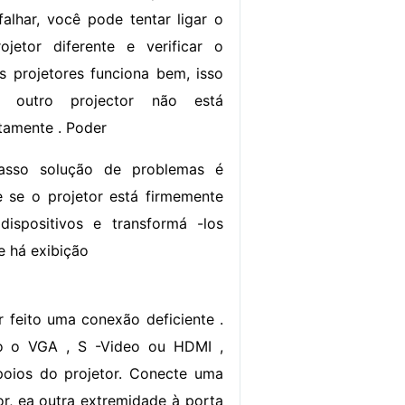
alhar, você pode tentar ligar o
ojetor diferente e verificar o
s projetores funciona bem, isso
o outro projector não está
tamente . Poder
asso solução de problemas é
ue se o projetor está firmemente
spositivos e transformá -los
e há exibição
 feito uma conexão deficiente .
ndo o VGA , S -Video ou HDMI ,
poios do projetor. Conecte uma
r, ea outra extremidade à porta