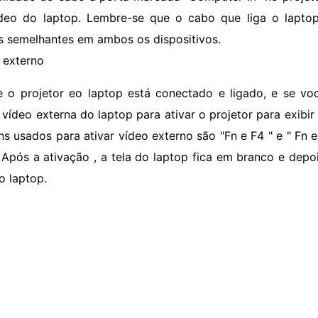
deo do laptop. Lembre-se que o cabo que liga o laptop
s semelhantes em ambos os dispositivos.
 externo
e o projetor eo laptop está conectado e ligado, e se vo
r vídeo externa do laptop para ativar o projetor para exibi
s usados ​​para ativar vídeo externo são "Fn e F4 " e " Fn 
. Após a ativação , a tela do laptop fica em branco e depois
o laptop.