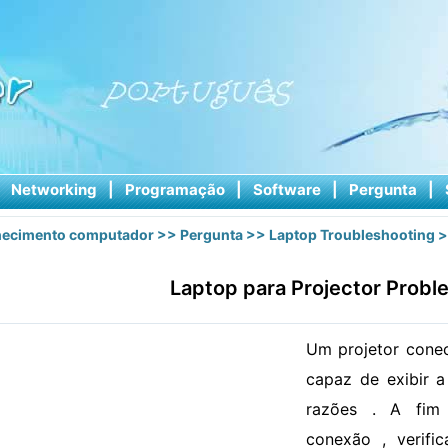
|
Networking
|
Programação
|
Software
|
Pergunta
|
ecimento computador
>>
Pergunta
>>
Laptop Troubleshooting
>
Laptop para Projector Probl
Um projetor cone
capaz de exibir a
razões . A fim
conexão , verifi