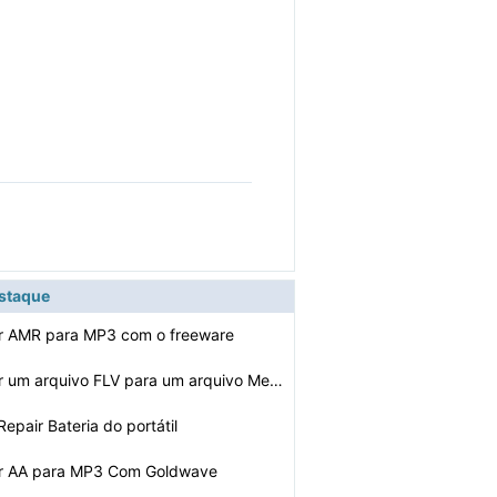
estaque
r AMR para MP3 com o freeware
Como converter um arquivo FLV para um arquivo Media Pla…
pair Bateria do portátil
r AA para MP3 Com Goldwave