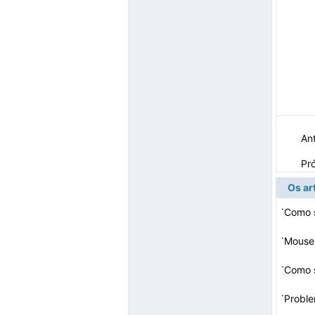
Ant
Pr
Os ar
·
Como s
·
Mouse
·
·