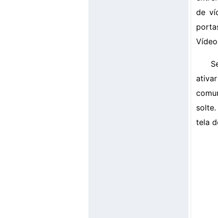
de ví
porta
Vídeo
S
ativa
comun
solte
tela d