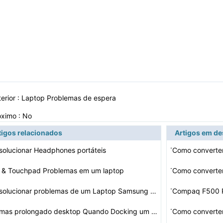
erior :
Laptop Problemas de espera
óximo : No
tigos relacionados
Artigos em d
·
olucionar Headphones portáteis
Como converte
·
 & Touchpad Problemas em um laptop
·
Como solucionar problemas de um Laptop Samsung RF710
Compaq F500 Re
·
Problemas prolongado desktop Quando Docking um Laptop
Como converte