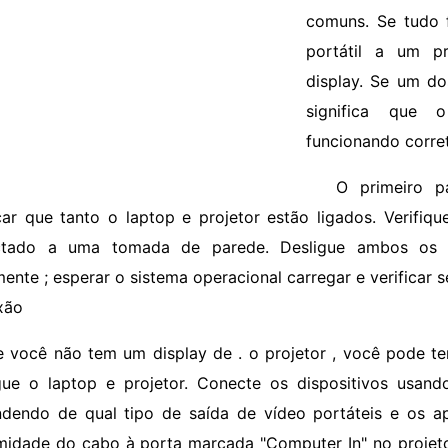
comuns. Se tudo f
portátil a um pr
display. Se um do
significa que 
funcionando corre
O primeiro p
icar que tanto o laptop e projetor estão ligados. Verifiq
ctado a uma tomada de parede. Desligue ambos os di
ente ; esperar o sistema operacional carregar e verificar s
xão
e você não tem um display de . o projetor , você pode ter
gue o laptop e projetor. Conecte os dispositivos usa
dendo de qual tipo de saída de vídeo portáteis e os a
midade do cabo à porta marcada "Computer In" no projeto