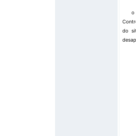
o
Contr
do si
desap