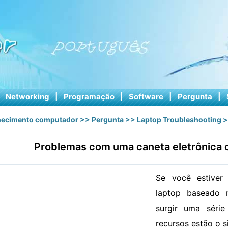
|
Networking
|
Programação
|
Software
|
Pergunta
|
ecimento computador
>>
Pergunta
>>
Laptop Troubleshooting
>
Problemas com uma caneta eletrônica
Se você estive
laptop baseado 
surgir uma séri
recursos estão o s