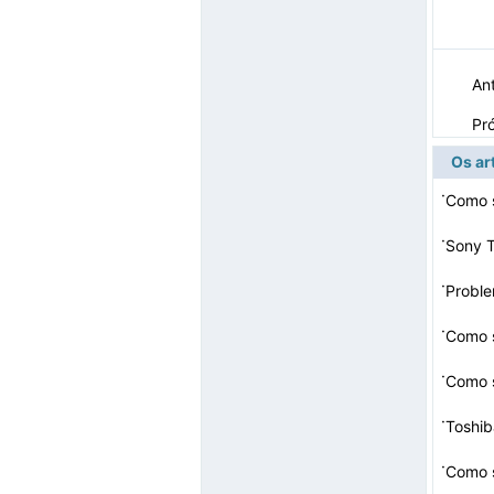
Ant
Pr
Os ar
·
·
Sony T
·
·
·
Como s
·
Toshib
·
Como s