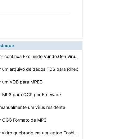
estaque
Meu computador continua Excluindo Vundo.Gen Vírus No e…
r um arquivo de dados TDS para Rinex
r um VOB para MPEG
r MP3 para QCP por Freeware
manualmente um vírus residente
r OGG Formato de MP3
Como consertar vidro quebrado em um laptop Toshiba