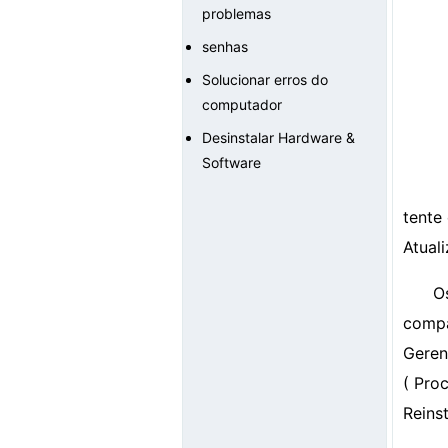
problemas
senhas
Solucionar erros do
computador
Desinstalar Hardware &
Software
tente
Atual
O
compa
Geren
( Pro
Reinst