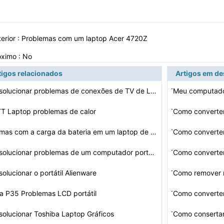
erior :
Problemas com um laptop Acer 4720Z
óximo : No
tigos relacionados
Artigos em d
·
Como solucionar problemas de conexões de TV de LCD a u…
·
T Laptop problemas de calor
Como converte
·
Problemas com a carga da bateria em um laptop de 17 pol…
Como converte
·
Como solucionar problemas de um computador portátil se…
Como converte
·
olucionar o portátil Alienware
Como remover 
·
a P35 Problemas LCD portátil
Como converte
·
olucionar Toshiba Laptop Gráficos