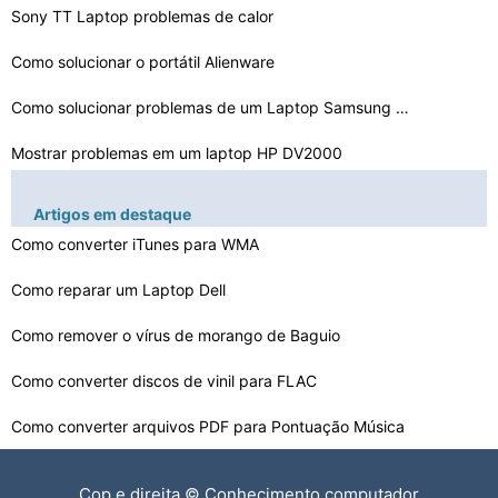
Sony TT Laptop problemas de calor
Como solucionar o portátil Alienware
Como solucionar problemas de um Laptop Samsung RF710
Mostrar problemas em um laptop HP DV2000
Como solucionar problemas de uma tela de cliente avalia…
Artigos em destaque
Como solucionar Headphones portáteis
Como converter iTunes para WMA
Laptop para HDMI Audio Problemas
Como reparar um Laptop Dell
Como solucionar a WLAN no meu laptop
Como remover o vírus de morango de Baguio
Como solucionar YouCam para um Laptop HP
Como converter discos de vinil para FLAC
Como converter arquivos PDF para Pontuação Música
Como reparar um Laptop Placa de Vídeo
Cop e direita © Conhecimento computador