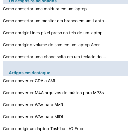
Os artigos relacionados
Como consertar uma moldura em um laptop
Como consertar um monitor em branco em um Laptop Dell
Como corrigir Lines pixel preso na tela de um laptop
Como corrigir o volume do som em um laptop Acer
Como consertar uma chave solta em um teclado do portát…
Você pode acompanhar um laptop da Apple
Artigos em destaque
Como reparar um Laptop danificados pela água
Como converter CDA a AMI
Como converter M4A arquivos de música para MP3s
Como corrigir uma tela em branco em um laptop gateway M…
Como converter WAV para AMR
Como consertar a barra de espaços em um Laptop Dell
Como converter WAV para MIDI
Como consertar um Furar Espaço Bar em meu laptop Sony
Como corrigir um laptop Toshiba I /O Error