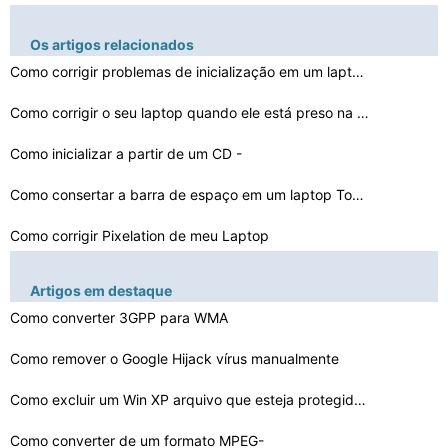
Os artigos relacionados
Como corrigir problemas de inicialização em um laptop…
Como corrigir o seu laptop quando ele está preso na Ca…
Como inicializar a partir de um CD -
ROM em um IBM Think…
Como consertar a barra de espaço em um laptop Toshiba
Como corrigir Pixelation de meu Laptop
Como corrigir o som Skipping em um laptop
Artigos em destaque
Como converter 3GPP para WMA
Como faço para corrigir meu NIC no meu Dell Latitude D…
Como corrigir as portas USB em um laptop sem tirá-
Como remover o Google Hijack vírus manualmente
los
Como excluir um Win XP arquivo que esteja protegido por…
Como corrigir problemas de rolagem do mouse em Meu Comp…
Como corrigir Laptop Keys Isso não irá digitar
Como converter de um formato MPEG-