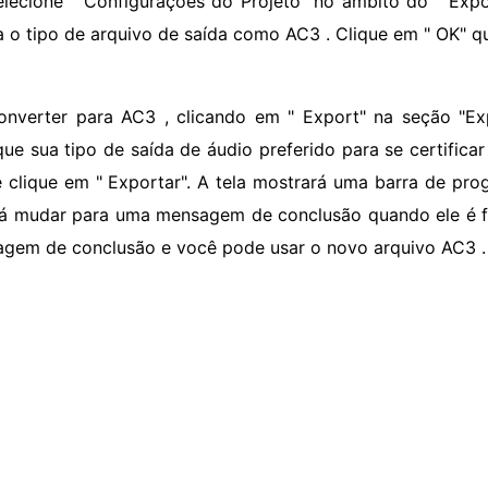
elecione " Configurações do Projeto" no âmbito do " Expor
a o tipo de arquivo de saída como AC3 . Clique em " OK" q
onverter para AC3 , clicando em " Export" na seção "Exp
ique sua tipo de saída de áudio preferido para se certifica
 clique em " Exportar". A tela mostrará uma barra de pro
rá mudar para uma mensagem de conclusão quando ele é fei
gem de conclusão e você pode usar o novo arquivo AC3 .