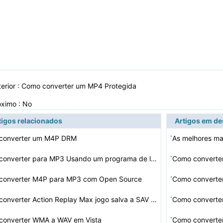
erior :
Como converter um MP4 Protegida
óximo : No
tigos relacionados
Artigos em d
·
converter um M4P DRM
·
Como converter para MP3 Usando um programa de linha de …
Como convert
·
converter M4P para MP3 com Open Source
Como converte
·
Como converter Action Replay Max jogo salva a SAV Arqui…
Como converte
·
converter WMA a WAV em Vista