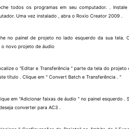
eche todos os programas em seu computador. . Instal
tador. Uma vez instalado , abra o Roxio Creator 2009 .
lhe no painel de projeto no lado esquerdo da sua tela. 
ar o novo projeto de áudio
ocalize o "Editar e Transferência " parte da tela do projeto
te título . Clique em " Convert Batch e Transferência . "
lique em "Adicionar faixas de áudio " no painel esquerdo .
deseja converter para AC3 .