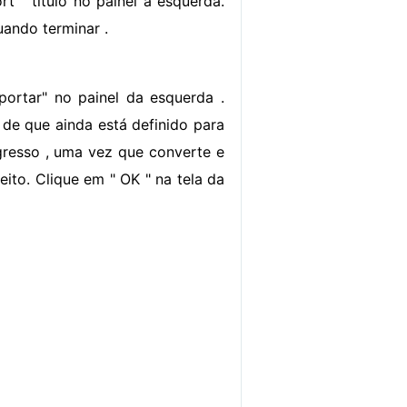
t " título no painel à esquerda.
uando terminar .
ortar" no painel da esquerda .
r de que ainda está definido para
gresso , uma vez que converte e
to. Clique em " OK " na tela da