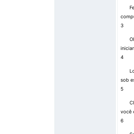
F
compu
3
O
inici
4
L
sob es
5
C
você 
6