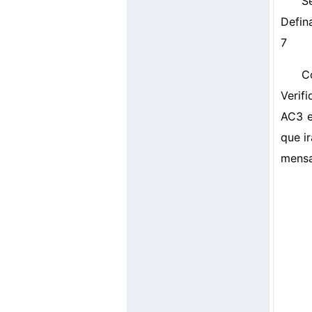
S
Defin
7
C
Verif
AC3 e
que i
mensa