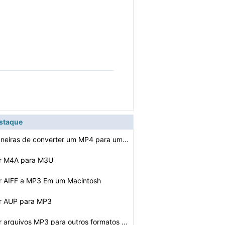
estaque
As melhores maneiras de converter um MP4 para um MP3
er M4A para M3U
r AIFF a MP3 Em um Macintosh
r AUP para MP3
Como converter arquivos MP3 para outros formatos de áu…