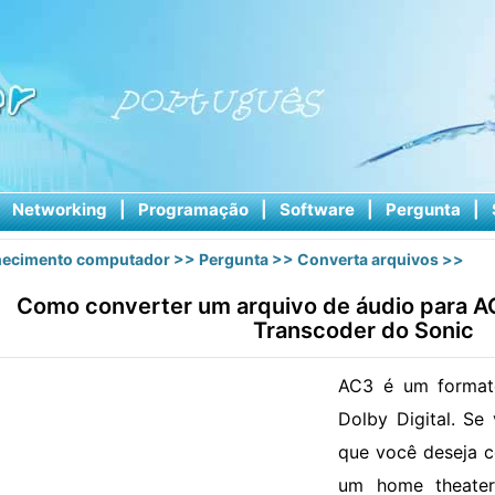
|
Networking
|
Programação
|
Software
|
Pergunta
|
ecimento computador
>>
Pergunta
>>
Converta arquivos
>>
Como converter um arquivo de áudio para 
Transcoder do Sonic
AC3 é um format
Dolby Digital. Se
que você deseja 
um home theater