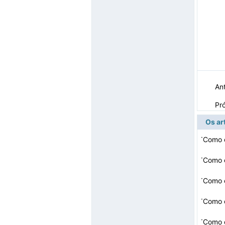
Ant
Pr
Os ar
·
Como 
·
·
Como 
·
·
Como 