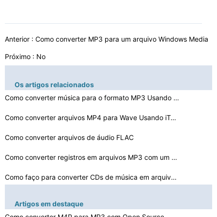
Anterior :
Como converter MP3 para um arquivo Windows Media
Próximo : No
Os artigos relacionados
Como converter música para o formato MP3 Usando LameFE…
Como converter arquivos MP4 para Wave Usando iTunes
Como converter arquivos de áudio FLAC
Como converter registros em arquivos MP3 com um program…
Como faço para converter CDs de música em arquivos MI…
Como converter analógico para digital em um Mac
Artigos em destaque
Como converter WAV para MP3 em Open Source
Como converter M4P para MP3 com Open Source