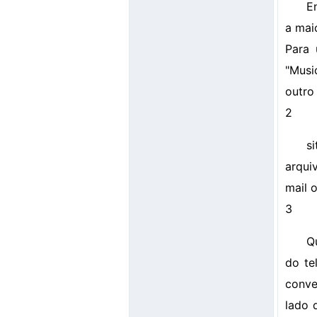
E
a mai
Para 
"Musi
outro
2
s
arqui
mail 
3
Q
do te
conve
lado 