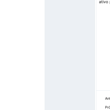
ativo
Ant
Pr