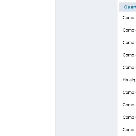
Os ar
·
·
Como 
·
Como 
·
Como 
·
Como 
·
·
·
Como c
·
Como c
·
Como 