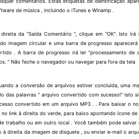
isquer comentários. Estas etiquetas de identificação apa
ftware de música , incluindo o iTunes e Winamp .
 direita da "Saída Comentário ", clique em "OK". Isto irá 
do imagem circular e uma barra de progresso aparecerá
rtido . A barra de progresso irá ler "processamento de d
os. " Não feche o navegador ou navegar para fora da tela
uando a conversão de arquivos estiver concluída, uma ma
do das palavras " arquivo convertido com sucesso!" Isto s
ucesso convertido em um arquivo MP3 . . Para baixar o no
e no link à direita do verde, para baixo apontando ícone de
de trabalho ou em outro local . Você também pode salvar 
nk à direita da imagem de disquete , ou enviar e-mail o arqu