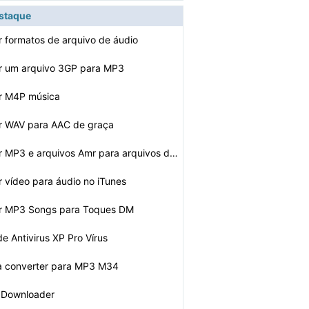
estaque
 formatos de arquivo de áudio
r um arquivo 3GP para MP3
r M4P música
r WAV para AAC de graça
Como converter MP3 e arquivos Amr para arquivos de áud…
 vídeo para áudio no iTunes
r MP3 Songs para Toques DM
de Antivirus XP Pro Vírus
a converter para MP3 M34
s Downloader