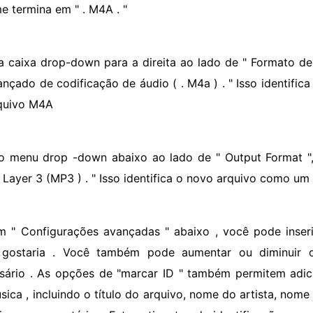
e termina em " . M4A . "
a caixa drop-down para a direita ao lado de " Formato d
ançado de codificação de áudio ( . M4a ) . " Isso identific
quivo M4A
o menu drop -down abaixo ao lado de " Output Format ", 
 Layer 3 (MP3 ) . " Isso identifica o novo arquivo como um 
m " Configurações avançadas " abaixo , você pode inse
 gostaria . Você também pode aumentar ou diminuir 
sário . As opções de "marcar ID " também permitem adic
sica , incluindo o título do arquivo, nome do artista, nom