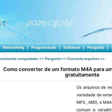
|
Networking
|
Programação
|
Software
|
Pergunta
|
ecimento computador
>>
Pergunta
>>
Converta arquivos
>>
Como converter de um formato M4A para um
gratuitamente
Os arquivos de m
variedade de exten
MP3 , MIDI, e M4A 
comum e versáti