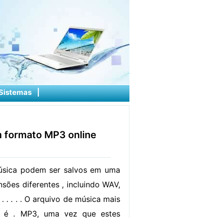
Sistemas
|
 formato MP3 online
úsica podem ser salvos em uma
sões diferentes , incluindo WAV,
. . . . . O arquivo de música mais
l é . MP3, uma vez que estes