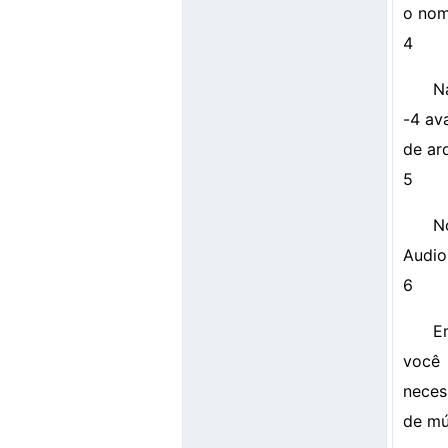
o nom
4
N
-4 av
de ar
5
N
Audio
6
E
você
neces
de mú