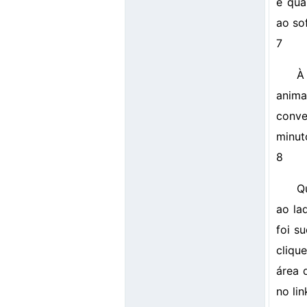
e qua
ao so
7
À
anima
conve
minut
8
Q
ao la
foi s
cliqu
área 
no li