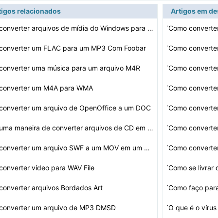
tigos relacionados
Artigos em d
·
Como converter arquivos de mídia do Windows para WAV
Como converter
·
converter um FLAC para um MP3 Com Foobar
Como converte
·
converter uma música para um arquivo M4R
Como converte
·
converter um M4A para WMA
Como converte
·
converter um arquivo de OpenOffice a um DOC
·
Há alguma maneira de converter arquivos de CD em arqui…
Como converter
·
Como converter um arquivo SWF a um MOV em um Mac
Como converte
·
onverter vídeo para WAV File
Como se livrar 
·
onverter arquivos Bordados Art
Como faço par
·
converter um arquivo de MP3 DMSD
O que é o víru