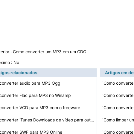
erior :
Como converter um MP3 em um CDG
óximo : No
tigos relacionados
Artigos em d
·
converter áudio para MP3 Ogg
Como converte
·
converter Flac para MP3 no Winamp
Como converter
·
converter VCD para MP3 com o freeware
Como converte
·
Como converter iTunes Downloads de vídeo para outros t…
Como limpar u
·
converter SWF para MP3 Online
Como converte