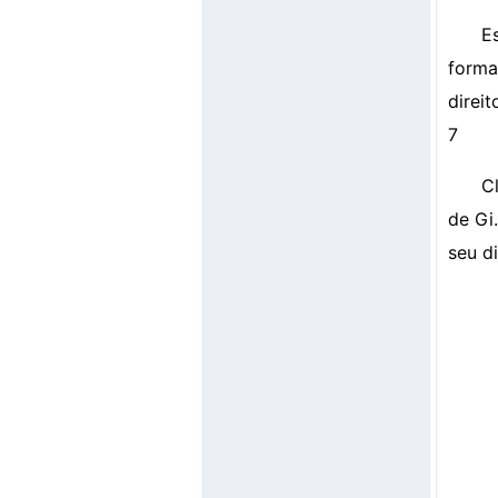
E
forma
direi
7
C
de Gi
seu d