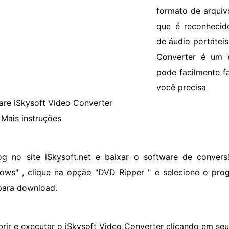
formato de arquiv
que é reconhecido
de áudio portátei
Converter é um
pode facilmente f
você precisa
are iSkysoft Video Converter
Mais instruções
og no site iSkysoft.net e baixar o software de conver
ows" , clique na opção "DVD Ripper " e selecione o pro
ara download.
brir e executar o iSkysoft Video Converter clicando em seu