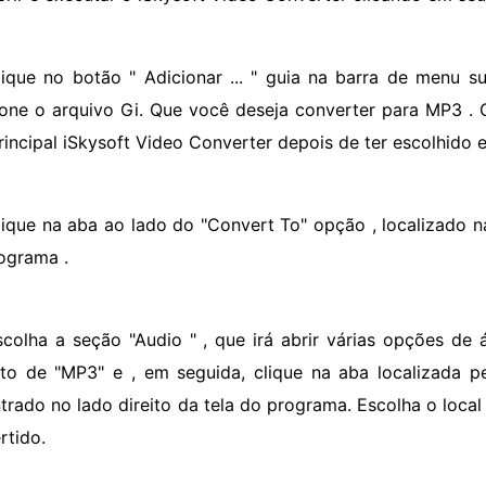
lique no botão " Adicionar ... " guia na barra de menu s
ione o arquivo Gi. Que você deseja converter para MP3 . 
principal iSkysoft Video Converter depois de ter escolhido e
lique na aba ao lado do "Convert To" opção , localizado na
ograma .
scolha a seção "Audio " , que irá abrir várias opções de 
to de "MP3" e , em seguida, clique na aba localizada p
trado no lado direito da tela do programa. Escolha o local
rtido.