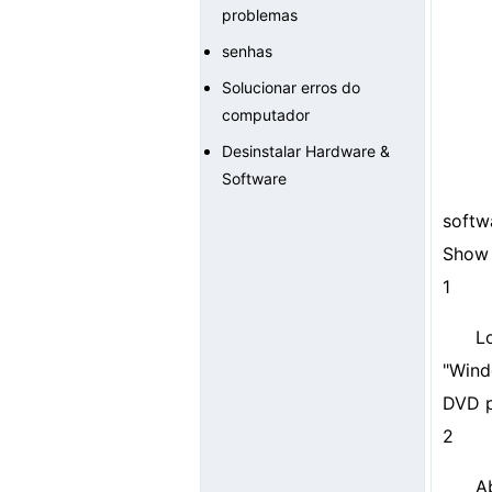
problemas
senhas
Solucionar erros do
computador
Desinstalar Hardware &
Software
softw
Show 
1
L
"Wind
DVD p
2
A