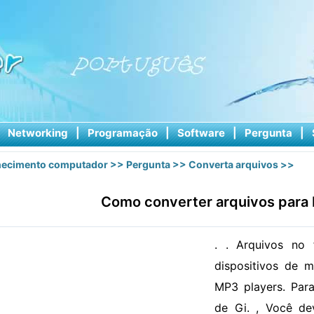
|
Networking
|
Programação
|
Software
|
Pergunta
|
ecimento computador
>>
Pergunta
>>
Converta arquivos
>>
Como converter arquivos para
. . Arquivos no
dispositivos de 
MP3 players. Para
de Gi. , Você de