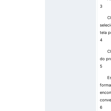
3
C
selec
tela 
4
C
do pr
5
E
forma
encon
conve
6