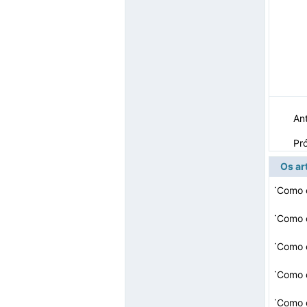
Ant
Pr
Os ar
·
Como 
·
Como 
·
Como 
·
·
Como 