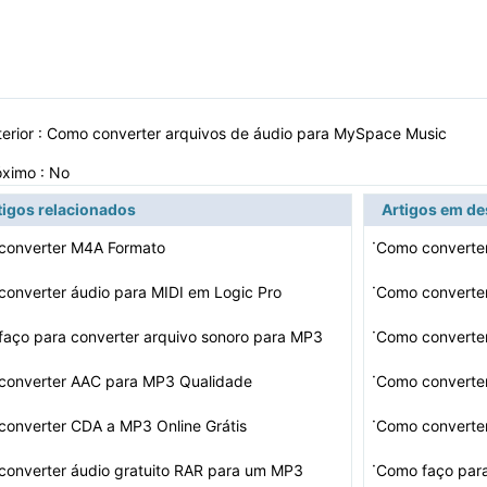
erior :
Como converter arquivos de áudio para MySpace Music
óximo : No
tigos relacionados
Artigos em d
·
converter M4A Formato
Como convert
·
onverter áudio para MIDI em Logic Pro
Como converte
·
aço para converter arquivo sonoro para MP3
Como converte
·
converter AAC para MP3 Qualidade
Como convert
·
onverter CDA a MP3 Online Grátis
Como converte
·
onverter áudio gratuito RAR para um MP3