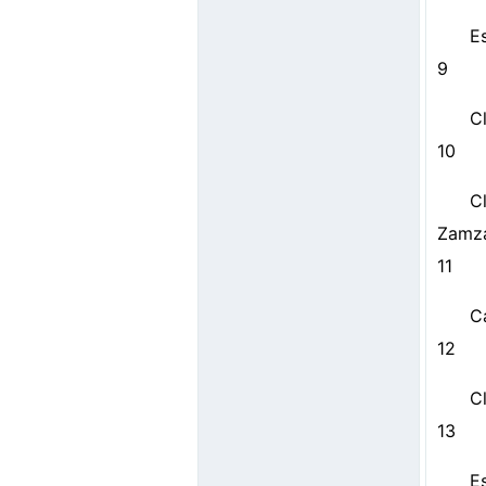
E
9
Cl
10
C
Zamz
11
C
12
C
13
E