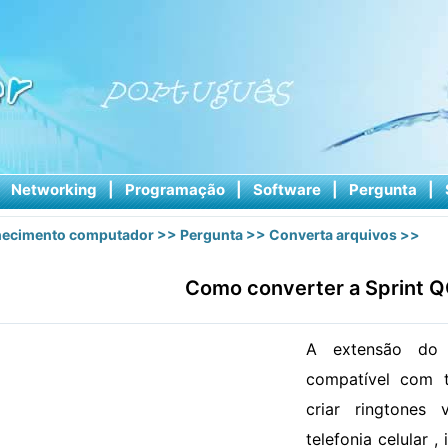
|
Networking
|
Programação
|
Software
|
Pergunta
|
ecimento computador
>>
Pergunta
>>
Converta arquivos
>>
Como converter a Sprint 
A extensão do
compatível com t
criar ringtones 
telefonia celular ,