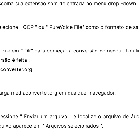
scolha sua extensão som de entrada no menu drop -down.
elecione " QCP " ou " PureVoice File" como o formato de sa
lique em " OK" para começar a conversão começou . Um li
são é feita .
converter.org
arga mediaconverter.org em qualquer navegador.
ressione " Enviar um arquivo " e localize o arquivo de 
quivo aparece em " Arquivos selecionados ".