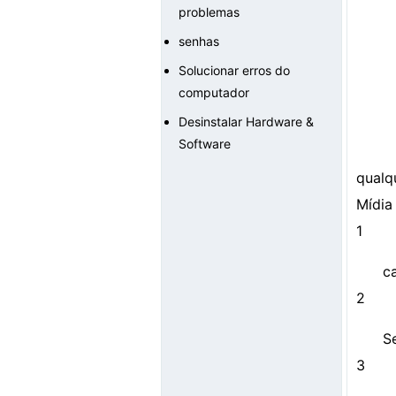
problemas
senhas
Solucionar erros do
computador
Desinstalar Hardware &
Software
qualq
Mídia
1
c
2
S
3