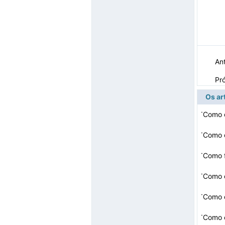
Ant
Pr
Os ar
·
Como 
·
Como c
·
Como f
·
Como 
·
Como c
·
Como c