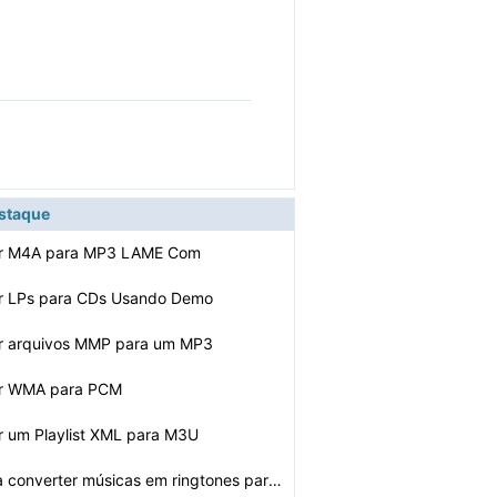
estaque
er M4A para MP3 LAME Com
r LPs para CDs Usando Demo
r arquivos MMP para um MP3
er WMA para PCM
r um Playlist XML para M3U
Como faço para converter músicas em ringtones para o …