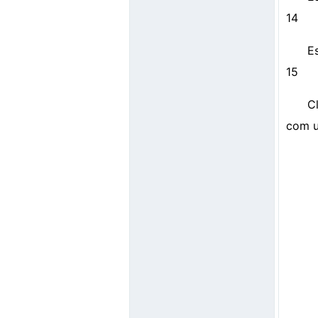
14
E
15
C
com u