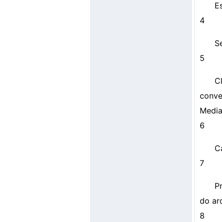
E
4
S
5
C
conver
Media
6
C
7
P
do ar
8