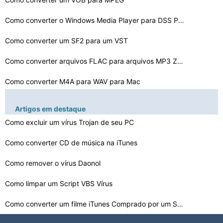
Como converter o Windows Media Player para DSS Player
Como converter um SF2 para um VST
Como converter arquivos FLAC para arquivos MP3 Zune
Como converter M4A para WAV para Mac
Como converter MP3 para o iTunes Audiobook Formato
Artigos em destaque
Como excluir um vírus Trojan de seu PC
Como converter arquivos WMA iMesh para arquivos MP3
Como converter um VOB em um arquivo WAV
Como converter CD de música na iTunes
Como converter WMA para arquivos WAV Música
Como remover o vírus Daonol
Como converter áudio para um Programa de Texto
Como limpar um Script VBS Vírus
Como converter um filme iTunes Comprado por um Sansa Fu…