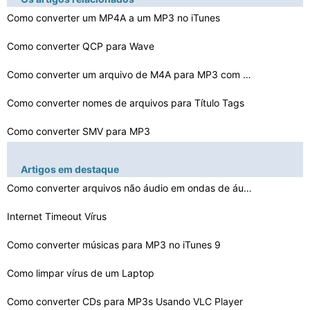
Como converter um MP4A a um MP3 no iTunes
Como converter QCP para Wave
Como converter um arquivo de M4A para MP3 com o freewar…
Como converter nomes de arquivos para Título Tags
Como converter SMV para MP3
Como converter CDA para WAV em Nero
Artigos em destaque
Como converter arquivos não áudio em ondas de áudio
Como faço para converter arquivos MIDI para partitura …
Internet Timeout Vírus
Como converter arquivos MP3 para outros formatos de áu…
Como converter arquivos MP3 para HE- AAC
Como converter músicas para MP3 no iTunes 9
Como converter um MPG para um vídeo 3GP
Como limpar vírus de um Laptop
Como converter CDs para MP3s Usando VLC Player