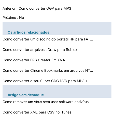
Anterior :
Como converter OGV para MP3
Próximo : No
Os artigos relacionados
Como converter um disco rígido portátil HP para FAT32…
Como converter arquivos LDraw para Roblox
Como converter FPS Creator Em XNA
Como converter Chrome Bookmarks em arquivos HTML
Como converter o seu Super CDG DVD para MP3 + G para us…
Como converter DVFS
Artigos em destaque
Como remover um vírus sem usar software antivírus
Como converter WMA para Apple Lossless em um Mac
Como converter um SF2 para um VST
Como converter XML para CSV no iTunes