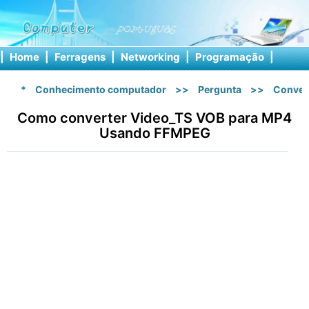
|
Home
|
Ferragens
|
Networking
|
Programação
|
Softw
*
Conhecimento computador
>>
Pergunta
>>
Conver
Como converter Video_TS VOB para MP4
Usando FFMPEG