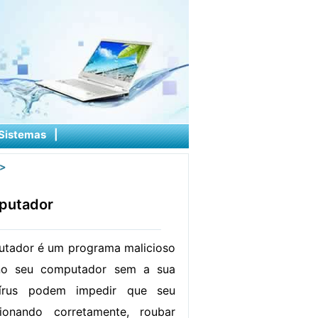
Sistemas
|
>
putador
utador é um programa malicioso
no seu computador sem a sua
vírus podem impedir que seu
ionando corretamente, roubar