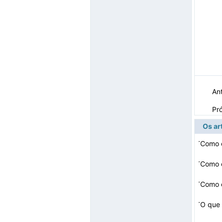
Ant
Pr
Os ar
·
·
Como c
·
Como e
·