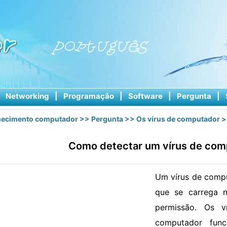
|
Networking
|
Programação
|
Software
|
Pergunta
|
ecimento computador
>>
Pergunta
>>
Os vírus de computador
>
Como detectar um vírus de com
Um vírus de comp
que se carrega 
permissão. Os 
computador func