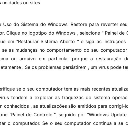
s unidades ou sites.
e Uso do Sistema do Windows 'Restore para reverter s
ior. Clique no logotipo do Windows , selecione " Painel de
ique em "Restaurar Sistema Aberto " e siga as instruções
z se as mudanças no comportamento do seu computador 
ama ou arquivo em particular porque a restauração 
etamente . Se os problemas persistirem , um vírus pode te
erifique se o seu computador tem as mais recentes atuali
vírus tendem a explorar as fraquezas do sistema operac
m conhecidos , as atualizações são emitidos para corrigi-
ione "Painel de Controle ", seguido por "Windows Update "
izar o computador. Se o seu computador continua a se 