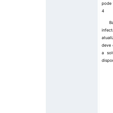
pode 
4
B
infec
atual
deve 
a sol
dispo