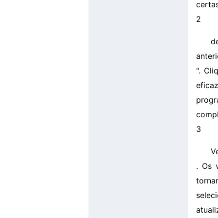
certa
2
d
anter
". Cl
efica
progr
compl
3
V
. Os 
torna
selec
atual