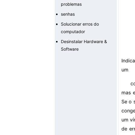
problemas
senhas
Solucionar erros do
computador
Desinstalar Hardware &
Software
Indic
um
c
mas e
Se o 
conge
um ví
de er