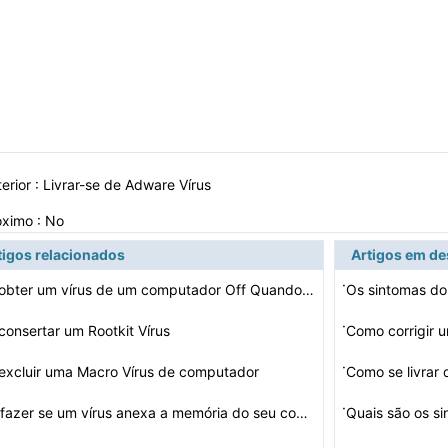
erior :
Livrar-se de Adware Vírus
óximo : No
tigos relacionados
Artigos em d
·
Como obter um vírus de um computador Off Quando uma te…
Os sintomas do
·
onsertar um Rootkit Vírus
·
xcluir uma Macro Vírus de computador
Como se livrar 
·
O que fazer se um vírus anexa a memória do seu comput…
Quais são os si