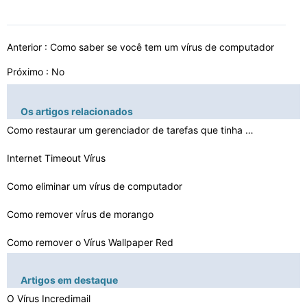
Anterior :
Como saber se você tem um vírus de computador
Próximo : No
Os artigos relacionados
Como restaurar um gerenciador de tarefas que tinha sido…
Internet Timeout Vírus
Como eliminar um vírus de computador
Como remover vírus de morango
Como remover o Vírus Wallpaper Red
Como remover um vírus Trojan com Autoruns
Artigos em destaque
Como remover um vírus Trojan Backdoor Computador
O Vírus Incredimail