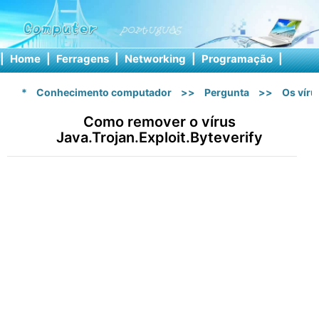
|
Home
|
Ferragens
|
Networking
|
Programação
|
Softw
*
Conhecimento computador
>>
Pergunta
>>
Os vír
Como remover o vírus
Java.Trojan.Exploit.Byteverify