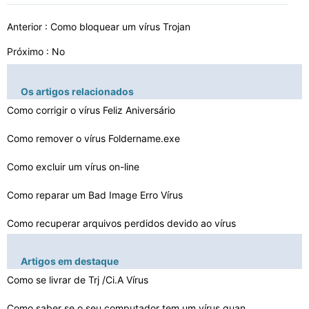
Anterior :
Como bloquear um vírus Trojan
Próximo : No
Os artigos relacionados
Como corrigir o vírus Feliz Aniversário
Como remover o vírus Foldername.exe
Como excluir um vírus on-line
Como reparar um Bad Image Erro Vírus
Como recuperar arquivos perdidos devido ao vírus
Como remover vírus Spoolsv
Artigos em destaque
O Vírus Incredimail
Como se livrar de Trj /Ci.A Vírus
Como saber se o seu computador tem um vírus quando seu…
Última coisa a fazer quando seu computador recebe um v…