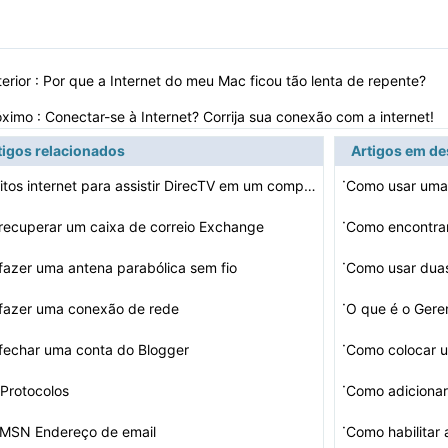
erior :
Por que a Internet do meu Mac ficou tão lenta de repente?
óximo :
Conectar-se à Internet? Corrija sua conexão com a internet!
tigos relacionados
Artigos em d
·
Requisitos internet para assistir DirecTV em um computa…
Como usar uma
·
ecuperar um caixa de correio Exchange
·
azer uma antena parabólica sem fio
Como usar dua
·
fazer uma conexão de rede
O que é o Gere
·
fechar uma conta do Blogger
Como colocar u
·
Protocolos
·
 MSN Endereço de email
Como habilitar