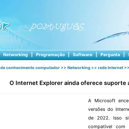
|
Networking
|
Programação
|
Software
|
Pergunta
|
 de conhecimento computador
>>
Networking
>>
rede Internet
>>
O Internet Explorer ainda oferece suporte
A Microsoft ence
versões do Intern
de 2022. Isso s
compatível com