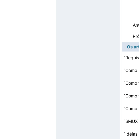
Ant
Pr
Os ar
·
·
Como r
·
Como f
·
Como 
·
Como 
·
SMUX 
·
Idéias