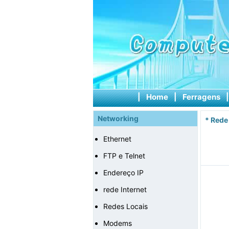
|
Home
|
Ferragens
Networking
*
Rede
Ethernet
FTP e Telnet
Endereço IP
rede Internet
Redes Locais
Modems