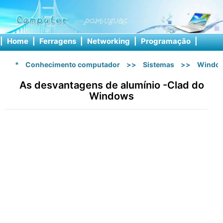
|
Home
|
Ferragens
|
Networking
|
Programação
|
Softw
*
Conhecimento computador
>>
Sistemas
>>
Windo
As desvantagens de alumínio -Clad do
Windows