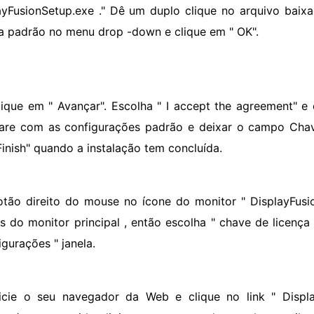
ayFusionSetup.exe ." Dê um duplo clique no arquivo baix
a padrão no menu drop -down e clique em " OK".
lique em " Avançar". Escolha " I accept the agreement" e c
are com as configurações padrão e deixar o campo Chav
Finish" quando a instalação tem concluída.
otão direito do mouse no ícone do monitor " DisplayFusio
as do monitor principal , então escolha " chave de licen
igurações " janela.
nicie o seu navegador da Web e clique no link " Displa