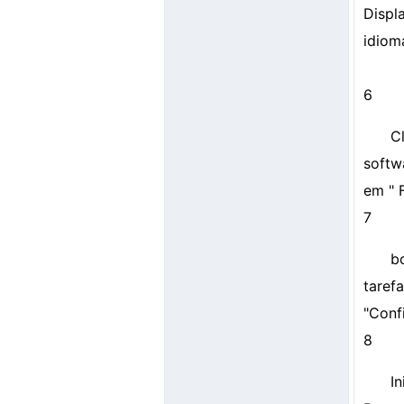
Displ
idiom
6
C
softw
em " 
7
b
taref
"Conf
8
I