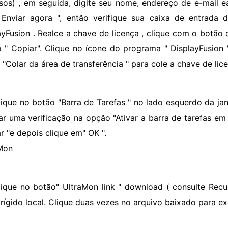
sos) , em seguida, digite seu nome, endereço de e-mail e
Enviar agora ", então verifique sua caixa de entrada
ayFusion . Realce a chave de licença , clique com o botão 
 " Copiar". Clique no ícone do programa " DisplayFusion "
 "Colar da área de transferência " para cole a chave de lic
lique no botão "Barra de Tarefas " no lado esquerdo da jan
ar uma verificação na opção "Ativar a barra de tarefas em
r "e depois clique em" OK ".
Mon
lique no botão" UltraMon link " download ( consulte Recu
 rígido local. Clique duas vezes no arquivo baixado para ex