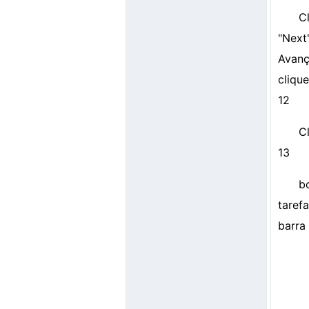
C
"Next
Avanç
clique
12
C
13
b
taref
barra 