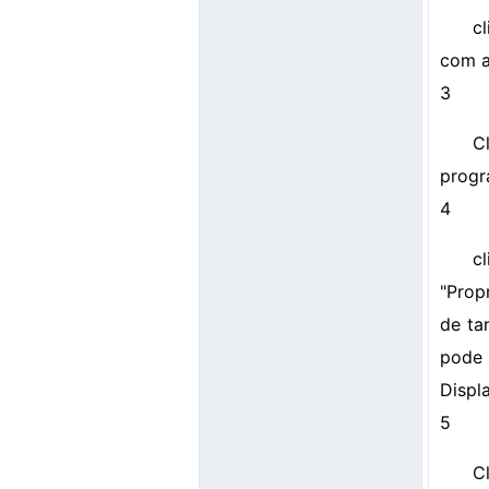
c
com a
3
C
progr
4
c
"Prop
de ta
pode 
Displ
5
C