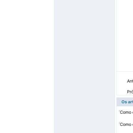
Ant
Pr
Os ar
·
·
Como c