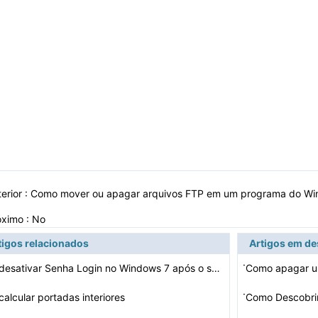
erior :
Como mover ou apagar arquivos FTP em um programa do W
óximo : No
tigos relacionados
Artigos em d
·
Como desativar Senha Login no Windows 7 após o sono
Como apagar u
·
alcular portadas interiores
Como Descobri