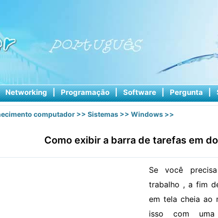
|
Networking
|
Programação
|
Software
|
Pergunta
|
ecimento computador
>>
Sistemas
>>
Windows
>>
Como exibir a barra de tarefas em do
Se você precis
trabalho , a fim 
em tela cheia ao
isso com uma c