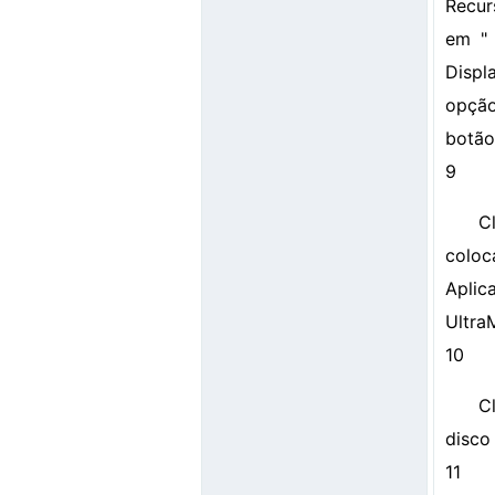
Recur
em " 
Displ
opção
botão
9
C
coloc
Aplica
Ultra
10
C
disco
11