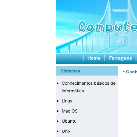
|
Home
|
Ferragens
Sistemas
*
Conh
Conhecimentos básicos de
informática
Linux
Mac OS
Ubuntu
Unix