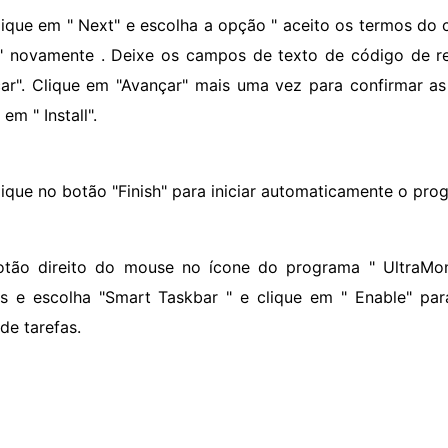
lique em " Next" e escolha a opção " aceito os termos do c
" novamente . Deixe os campos de texto de código de re
ar". Clique em "Avançar" mais uma vez para confirmar a
 em " Install".
lique no botão "Finish" para iniciar automaticamente o pro
otão direito do mouse no ícone do programa " UltraMon
as e escolha "Smart Taskbar " e clique em " Enable" par
de tarefas.