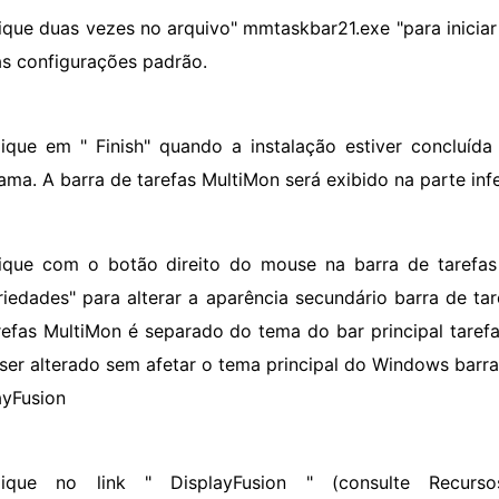
lique duas vezes no arquivo" mmtaskbar21.exe "para iniciar
s configurações padrão.
lique em " Finish" quando a instalação estiver concluída
ama. A barra de tarefas MultiMon será exibido na parte inf
lique com o botão direito do mouse na barra de tarefa
riedades" para alterar a aparência secundário barra de ta
refas MultiMon é separado do tema do bar principal tarefa
ser alterado sem afetar o tema principal do Windows barra 
ayFusion
lique no link " DisplayFusion " (consulte Recur