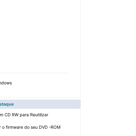
indows
estaque
m CD RW para Reutilizar
r o firmware do seu DVD -ROM