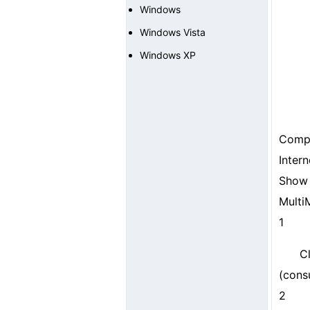
Windows
Windows Vista
Windows XP
Compu
Inter
Show 
Multi
1
C
(cons
2