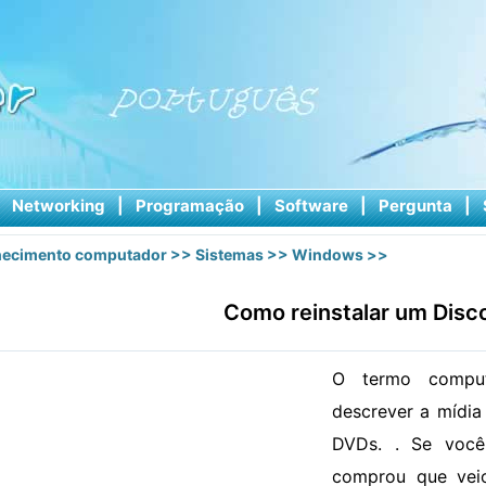
|
Networking
|
Programação
|
Software
|
Pergunta
|
ecimento computador
>>
Sistemas
>>
Windows
>>
Como reinstalar um Disc
O termo comput
descrever a mídia
DVDs. . Se voc
comprou que vei