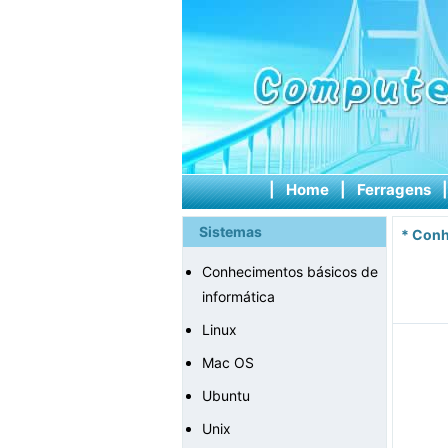
|
Home
|
Ferragens
Sistemas
*
Conh
Conhecimentos básicos de
informática
Linux
Mac OS
Ubuntu
Unix