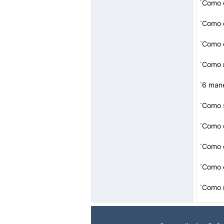
·
·
·
·
Como 
·
·
Como s
·
Como c
·
Como c
·
Como 
·
Como 