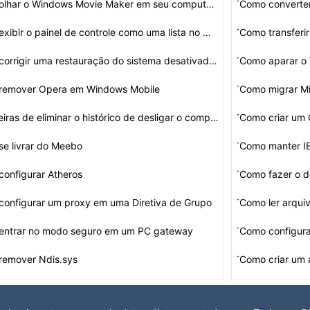
·
Como olhar o Windows Movie Maker em seu computador
Como converte
·
Como exibir o painel de controle como uma lista no Wind…
Como transferi
·
Como corrigir uma restauração do sistema desativado n…
·
remover Opera em Windows Mobile
Como migrar M
·
6 maneiras de eliminar o histórico de desligar o compu…
Como criar um 
·
e livrar do Meebo
Como manter IE
·
onfigurar Atheros
·
onfigurar um proxy em uma Diretiva de Grupo
Como ler arqu
·
entrar no modo seguro em um PC gateway
Como configura
·
remover Ndis.sys