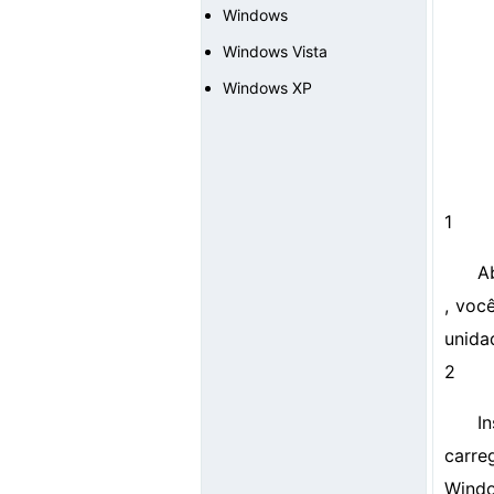
Windows
Windows Vista
Windows XP
1
A
, voc
unida
2
I
carre
Windo