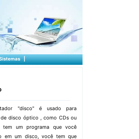
Sistemas
|
o
ador "disco" é usado para
 de disco óptico , como CDs ou
ê tem um programa que você
o em um disco, você tem que