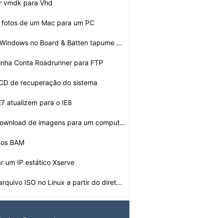
r vmdk para Vhd
r fotos de um Mac para um PC
Como aparar o Windows no Board & Batten tapume em uma c…
inha Conta Roadrunner para FTP
CD de recuperação do sistema
7 atualizem para o IE8
Como fazer o download de imagens para um computador a p…
ivos BAM
r um IP estático Xserve
Como criar um arquivo ISO no Linux a partir do diretór…