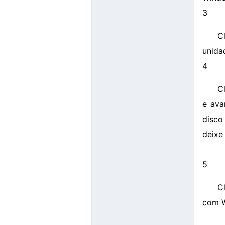
3
C
unida
4
Cl
e ava
disco
deixe
5
C
com 