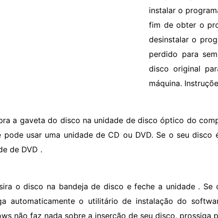
instalar o program
fim de obter o pr
desinstalar o pro
perdido para sem
disco original pa
máquina. Instruçõ
bra a gaveta do disco na unidade de disco óptico do com
ê pode usar uma unidade de CD ou DVD. Se o seu disco
de de DVD .
nsira o disco na bandeja de disco e feche a unidade . S
ga automaticamente o utilitário de instalação do softw
ws não faz nada sobre a inserção de seu disco, prossiga p