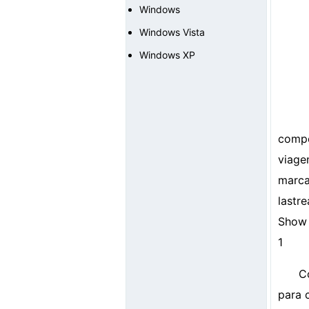
Windows
Windows Vista
Windows XP
compe
viage
marc
lastr
Show 
1
C
para 