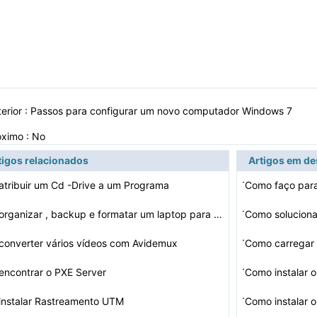
erior :
Passos para configurar um novo computador Windows 7
óximo : No
tigos relacionados
Artigos em d
·
tribuir um Cd -Drive a um Programa
·
Como organizar , backup e formatar um laptop para vende…
Como solucion
·
onverter vários vídeos com Avidemux
·
ncontrar o PXE Server
Como instalar 
·
instalar Rastreamento UTM
Como instalar 