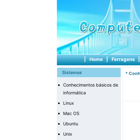
|
Home
|
Ferragens
Sistemas
*
Conh
Conhecimentos básicos de
informática
Linux
Mac OS
Ubuntu
Unix