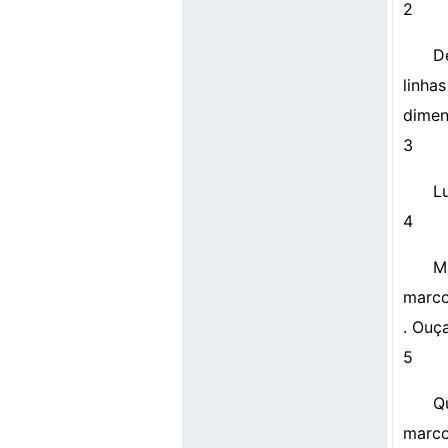
2
D
linha
dimen
3
L
4
M
marco
. Ouç
5
Q
marco