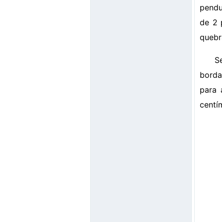
pendu
de 2 
quebr
S
borda
para 
centí