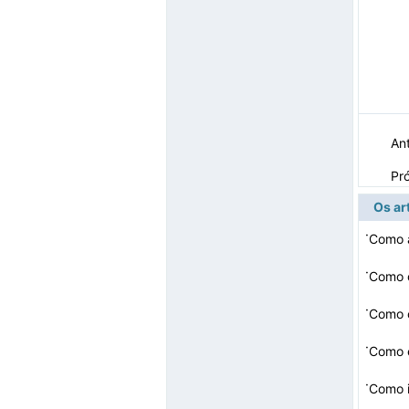
Ant
Pr
Os ar
·
Como a
·
·
Como c
·
Como e
·
Como 