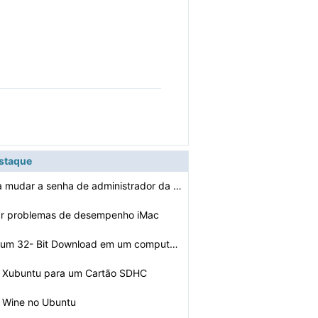
estaque
Como faço para mudar a senha de administrador da Apple…
ar problemas de desempenho iMac
Como carregar um 32- Bit Download em um computador de 6…
o Xubuntu para um Cartão SDHC
o Wine no Ubuntu