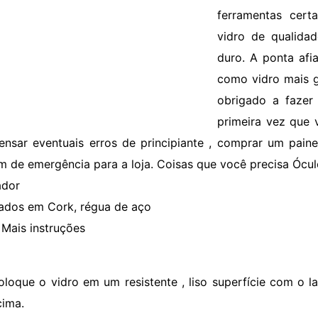
ferramentas cert
vidro de qualida
duro. A ponta afi
como vidro mais g
obrigado a fazer
primeira vez que 
nsar eventuais erros de principiante , comprar um paine
m de emergência para a loja. Coisas que você precisa Ócu
ador
eados em Cork, régua de aço
Mais instruções
oloque o vidro em um resistente , liso superfície com o l
cima.