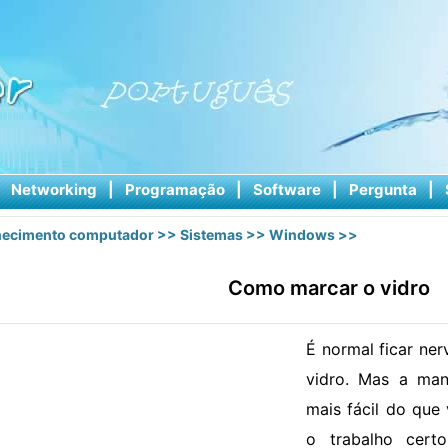
|
Networking
|
Programação
|
Software
|
Pergunta
|
ecimento computador
>>
Sistemas
>>
Windows
>>
Como marcar o vidro
É normal ficar ne
vidro. Mas a man
mais fácil do que
o trabalho cert