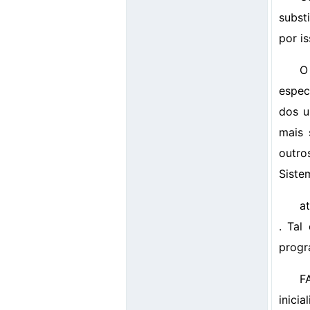
subst
por i
O
espec
dos u
mais 
outro
Siste
a
. Tal
progra
F
inici