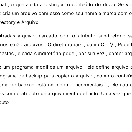
nal , o que ajuda a distinguir o conteúdo do disco. Se v
 cria um arquivo com esse como seu nome e marca com o 
rectory e Arquivo
ntradas arquivo marcado com o atributo subdiretório
órios e não arquivos . O diretório raiz , como C: . \\ , Pod
pastas , e cada subdiretório pode , por sua vez , conter arq
e um programa modifica um arquivo , ele define arquivo do
ograma de backup para copiar o arquivo , como o conteúdo
ama de backup está no modo " incrementais " , ele não 
es com o atributo de arquivamento definido. Uma vez que e
buto .