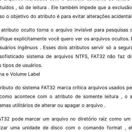
ituídos , só de leitura . Ele também impede que a exclusão
sso o objetivo do atributo é para evitar alterações acidenta
 atributo oculto torna o arquivo invisível para pesquisas
ifique explicitamente você quero ver os arquivos ocultos. 
suários ingênuos . Esses dois atributos servir só a segu
sofisticado sistema de arquivos NTFS, FAT32 não faz di
s tipos de usuários.
ma e Volume Label
tributo do sistema FAT32 marca crítica arquivos usados ​​
 como acontece com o atributo de somente leitura , o 
mas utilitários de alterar ou apagar o arquivo .
AT32 pode marcar um arquivo no diretório raiz como um
alizar uma unidade de disco com o comando format , e