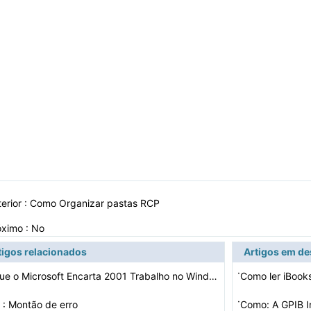
erior :
Como Organizar pastas RCP
óximo : No
tigos relacionados
Artigos em d
·
Será que o Microsoft Encarta 2001 Trabalho no Windows …
Como ler iBooks
·
 : Montão de erro
Como: A GPIB I