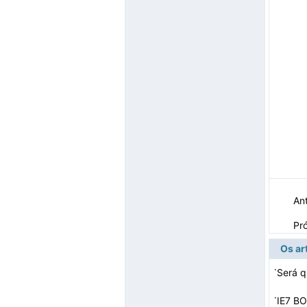
Ant
Pr
Os ar
·
·
IE7 BO