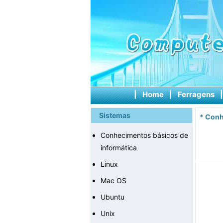
|
Home
|
Ferragens
Sistemas
*
Conh
Conhecimentos básicos de
informática
Linux
Mac OS
Ubuntu
Unix