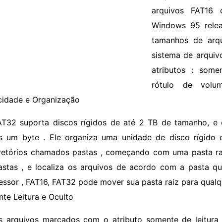
arquivos FAT16 
Windows 95 relea
tamanhos de arqu
sistema de arquiv
atributos : somen
rótulo de volum
idade e Organização
AT32 suporta discos rígidos de até 2 TB de tamanho, e o
 um byte . Ele organiza uma unidade de disco rígido 
retórios chamados pastas , começando com uma pasta rai
stas , e localiza os arquivos de acordo com a pasta q
essor , FAT16, FAT32 pode mover sua pasta raiz para qualq
te Leitura e Oculto
s arquivos marcados com o atributo somente de leitura