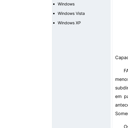
Windows
Windows Vista
Windows XP
Capac
F
menos
subdi
em pa
antec
Somen
O