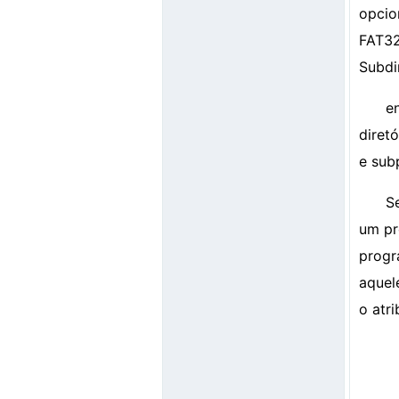
opcio
FAT32
Subdi
e
diret
e sub
S
um pr
progr
aquel
o atri