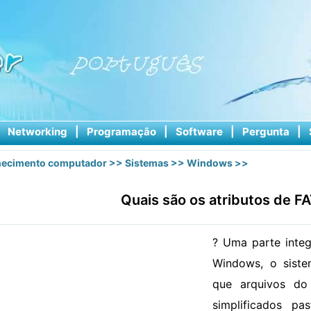
|
Networking
|
Programação
|
Software
|
Pergunta
|
ecimento computador
>>
Sistemas
>>
Windows
>>
Quais são os atributos de F
? Uma parte integ
Windows, o siste
que arquivos do
simplificados p