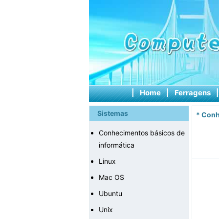
|
Home
|
Ferragens
Sistemas
*
Conh
Conhecimentos básicos de
informática
Linux
Mac OS
Ubuntu
Unix