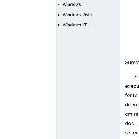
Windows
Windows Vista
Windows XP
Subve
S
execu
fonte
difer
em mú
doc ,
siste