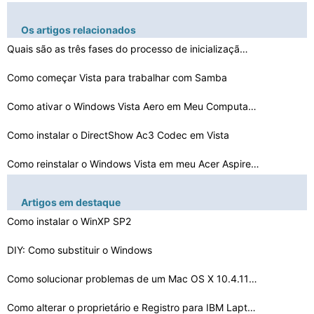
Os artigos relacionados
Quais são as três fases do processo de inicializaçã…
Como começar Vista para trabalhar com Samba
Como ativar o Windows Vista Aero em Meu Computador
Como instalar o DirectShow Ac3 Codec em Vista
Como reinstalar o Windows Vista em meu Acer Aspire 5610…
Como atualizar o Vista para um laptop Windows 7
Artigos em destaque
O que reproduz arquivos FLAC no Windows Vista
Como instalar o WinXP SP2
DIY: Como substituir o Windows
Se eu usar o Sistema de Recuperação de Vista, eu vou …
A mudança de política de senha para o Windows Vista
Como solucionar problemas de um Mac OS X 10.4.11 invent…
Como alterar a tela de inicialização no Windows Vista…
Como alterar o proprietário e Registro para IBM Laptop…