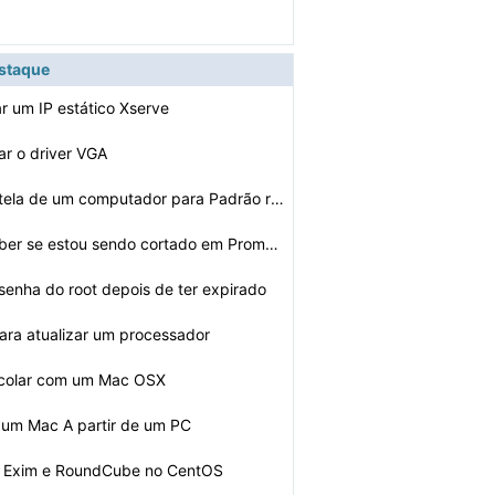
estaque
r um IP estático Xserve
ar o driver VGA
Como Mudar a tela de um computador para Padrão resoluç…
Como posso saber se estou sendo cortado em Prompt de Co…
 senha do root depois de ter expirado
ara atualizar um processador
 colar com um Mac OSX
 um Mac A partir de um PC
 o Exim e RoundCube no CentOS