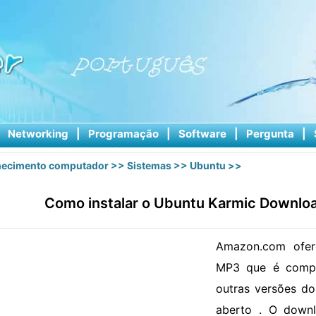
|
Networking
|
Programação
|
Software
|
Pergunta
|
ecimento computador
>>
Sistemas
>>
Ubuntu
>>
Como instalar o Ubuntu Karmic Downlo
Amazon.com ofe
MP3 que é compa
outras versões do
aberto . O downl