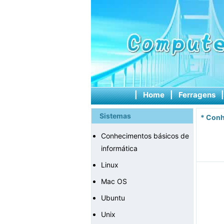
|
Home
|
Ferragens
Sistemas
*
Conh
Conhecimentos básicos de
informática
Linux
Mac OS
Ubuntu
Unix