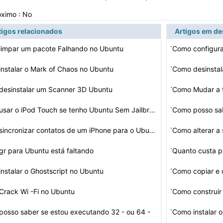
óximo : No
tigos relacionados
Artigos em d
·
limpar um pacote Falhando no Ubuntu
Como configura
·
nstalar o Mark of Chaos no Ubuntu
Como desinstal
·
desinstalar um Scanner 3D Ubuntu
·
Como usar o iPod Touch se tenho Ubuntu Sem Jailbreak
·
Como sincronizar contatos de um iPhone para o Ubuntu
Como alterar a
·
r para Ubuntu está faltando
Quanto custa p
·
nstalar o Ghostscript no Ubuntu
Como copiar e
·
rack Wi -Fi no Ubuntu
Como construir
·
osso saber se estou executando 32 - ou 64 -
Como instalar