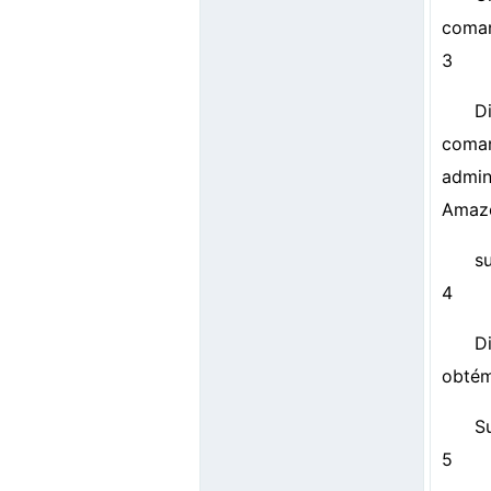
coman
3
D
coman
admin
Amazo
s
4
D
obtém
S
5