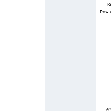
R
Downl
Ant