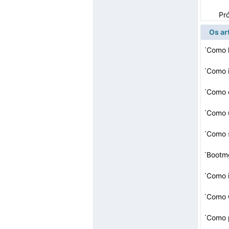
Pr
Os ar
·
Como 
·
Como i
·
Como 
·
·
·
Bootmg
·
Como i
·
Como C
·
Como p
Bit Fl…