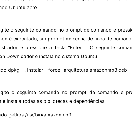
do Ubuntu abre .
igite o seguinte comando no prompt de comando e pression
do é executado, um prompt de senha de linha de comando 
istrador e pressione a tecla "Enter" . O seguinte coma
n Downloader e instala no sistema Ubuntu
udo dpkg - . Instalar - force- arquitetura amazonmp3.deb
igite o seguinte comando no prompt de comando e pre
 e instala todas as bibliotecas e dependências.
udo getlibs /usr/bin/amazonmp3