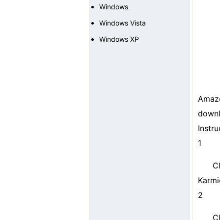
Windows
Windows Vista
Windows XP
Amaz
downl
Instr
1
C
Karmi
2
C