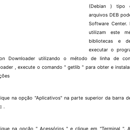
(Debian ) tipo 
arquivos DEB pode
Software Center. 
utilizam este m
bibliotecas e d
executar o progr
on Downloader utilizando o método de linha de com
oader , execute o comando " getlib " para obter e instala
uções
lique na opção "Aplicativos" na parte superior da barra 
c .
lique na opção " Acessórios " e clique em "Terminal ". A