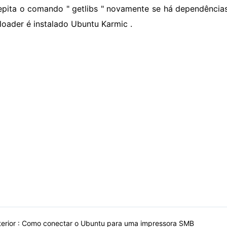
epita o comando " getlibs " novamente se há dependência
oader é instalado Ubuntu Karmic .
erior :
Como conectar o Ubuntu para uma impressora SMB