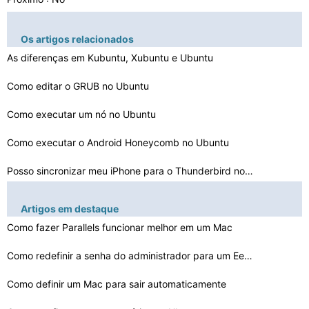
Os artigos relacionados
As diferenças em Kubuntu, Xubuntu e Ubuntu
Como editar o GRUB no Ubuntu
Como executar um nó no Ubuntu
Como executar o Android Honeycomb no Ubuntu
Posso sincronizar meu iPhone para o Thunderbird no Ubun…
Posso SFTP para Ubuntu mas não gravar
Artigos em destaque
Como fazer Parallels funcionar melhor em um Mac
Como instalar uma nova versão do Ubuntu sem apagar App…
Como faço para executar manualmente Cron Jobs em um Ub…
Como redefinir a senha do administrador para um Eee PC …
Como executar o Ubuntu em um iPod Touch
Como definir um Mac para sair automaticamente