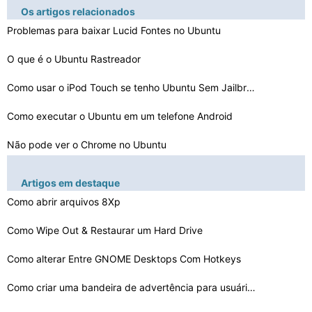
Os artigos relacionados
Problemas para baixar Lucid Fontes no Ubuntu
O que é o Ubuntu Rastreador
Como usar o iPod Touch se tenho Ubuntu Sem Jailbreak
Como executar o Ubuntu em um telefone Android
Não pode ver o Chrome no Ubuntu
Como instalar o ProFTPD no Ubuntu
Artigos em destaque
Google Chrome , não vai abrir no Ubuntu
Como abrir arquivos 8Xp
Como extrair Legendas de um DVD no Ubuntu
Como Wipe Out & Restaurar um Hard Drive
Como adicionar outro idioma no Ubuntu
Como alterar Entre GNOME Desktops Com Hotkeys
Logitech Webcam C250 não funciona no Ubuntu 10.4
Como criar uma bandeira de advertência para usuários …