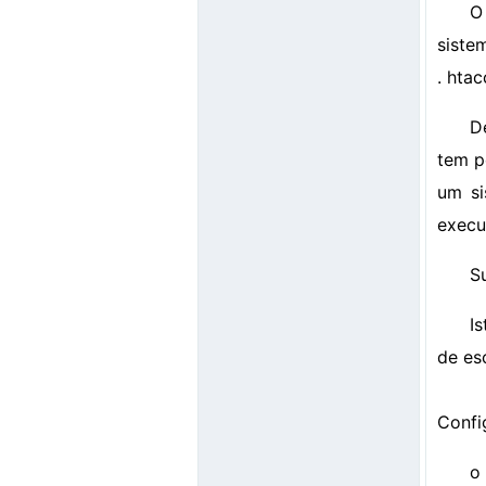
O
sistem
. hta
D
tem p
um si
execu
S
I
de es
Confi
o