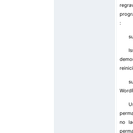
regra
progr
:
s
I
demor
reini
s
WordP
U
perma
no la
perma