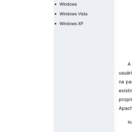
Windows
Windows Vista
Windows XP
A
usuár
na pa
exist
propr
Apach
s