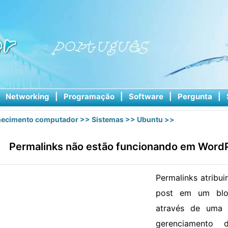
|
Networking
|
Programação
|
Software
|
Pergunta
|
ecimento computador
>>
Sistemas
>>
Ubuntu
>>
Permalinks não estão funcionando em Word
Permalinks atribu
post em um blog
através de uma 
gerenciamento