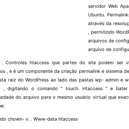
servidor Web Apa
Ubuntu. Permalink
através da resolu
, permitindo Word
arquivos de config
arquivo de config
 . Controles htaccess que partes do site podem ser vi
ios , e é um componente da criação permalink e sistema de
sta raiz do WordPress ao lado das pastas wp- admin e wp 
ir , digitando o comando " touch. Htaccess " e bater
iedade do arquivo para o mesmo usuário virtual que exe
e:
udo chown- v: . Www-data htaccess