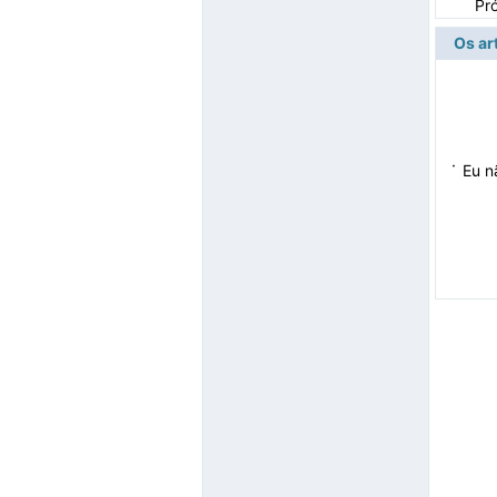
Pr
Os ar
·
Eu n
Mana