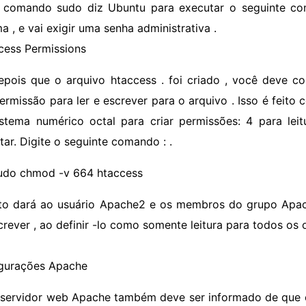
 comando sudo diz Ubuntu para executar o seguinte c
a , e vai exigir uma senha administrativa .
ccess Permissions
epois que o arquivo htaccess . foi criado , você deve c
ermissão para ler e escrever para o arquivo . Isso é fei
stema numérico octal para criar permissões: 4 para lei
tar. Digite o seguinte comando : .
udo chmod -v 664 htaccess
sto dará ao usuário Apache2 e os membros do grupo Apach
crever , ao definir -lo como somente leitura para todos os 
gurações Apache
 servidor web Apache também deve ser informado de que e