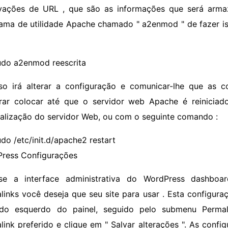
vações de URL , que são as informações que será arma
ama de utilidade Apache chamado " a2enmod " de fazer i
udo a2enmod reescrita
sso irá alterar a configuração e comunicar-lhe que as 
ar colocar até que o servidor web Apache é reiniciad
cialização do servidor Web, ou com o seguinte comando :
udo /etc/init.d/apache2 restart
ress Configurações
se a interface administrativa do WordPress dashboa
links você deseja que seu site para usar . Esta configur
do esquerdo do painel, seguido pelo submenu Permali
link preferido e clique em " Salvar alterações ". As confi