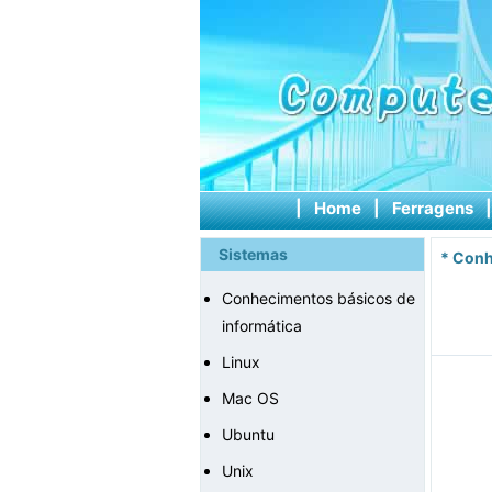
|
Home
|
Ferragens
Sistemas
*
Conh
Conhecimentos básicos de
informática
Linux
Mac OS
Ubuntu
Unix