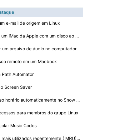
estaque
um e-mail de origem em Linux
Como inicializar um iMac da Apple com um disco ao vivo
r um arquivo de áudio no computador
isco remoto em um Macbook
m Path Automator
 o Screen Saver
Como definir fuso horário automaticamente no Snow Leop…
ocessos para membros do grupo Linux
colar Music Codes
Como desativar mais utilizados recentemente ( MRU) em u…