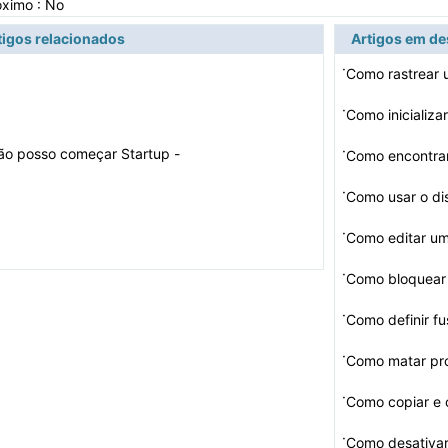
óximo : No
tigos relacionados
Artigos em d
·
Como rastrear 
·
·
ão posso começar Startup -
Como encontra
ger para trabalhar …
·
Como usar o d
·
Como editar u
·
Como bloquear
·
·
Como matar pr
·
Como copiar e 
·