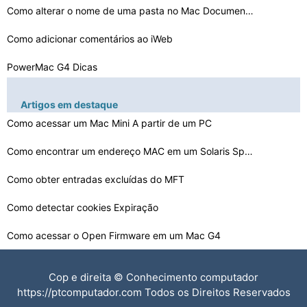
Como alterar o nome de uma pasta no Mac Documentos
Como adicionar comentários ao iWeb
PowerMac G4 Dicas
Aumentar a memória virtual em um Mac
Artigos em destaque
Como inicializar a partir de um CD em OSX
Como acessar um Mac Mini A partir de um PC
Como ativar a webcam em seu MacBook
Como encontrar um endereço MAC em um Solaris Sparc
Como manter o emulador De Ficando on My Mac
Como obter entradas excluídas do MFT
Como abrir uma porta em um MacBook
Como detectar cookies Expiração
Como acessar o Open Firmware em um Mac G4
Como excluir e Programas limpa a partir de um PC
Cop e direita © Conhecimento computador
Como fazer um 'E' com um til em um Mac
https://ptcomputador.com Todos os Direitos Reservados