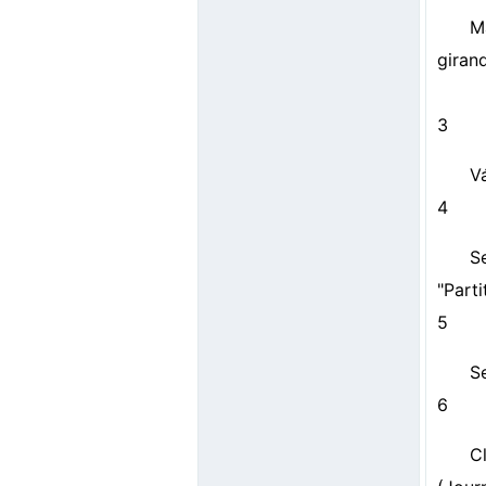
M
girand
3
Vá
4
S
"Parti
5
S
6
C