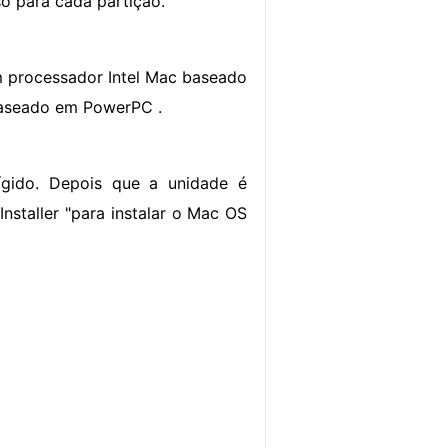
so para cada partição.
m processador Intel Mac baseado
baseado em PowerPC .
rígido. Depois que a unidade é
 Installer "para instalar o Mac OS