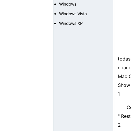
Windows
Windows Vista
Windows XP
todas
criar
Mac O
Show 
1
C
" Res
2