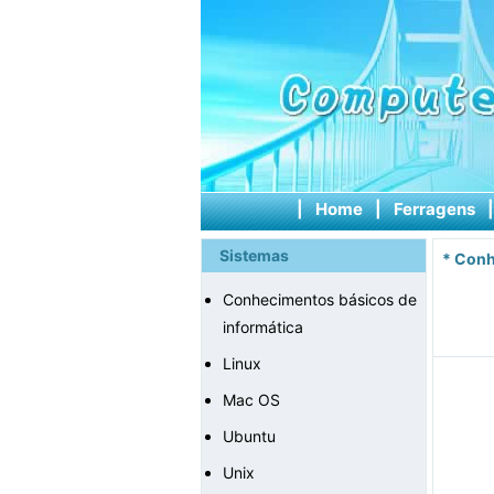
|
Home
|
Ferragens
Sistemas
*
Conh
Conhecimentos básicos de
informática
Linux
Mac OS
Ubuntu
Unix