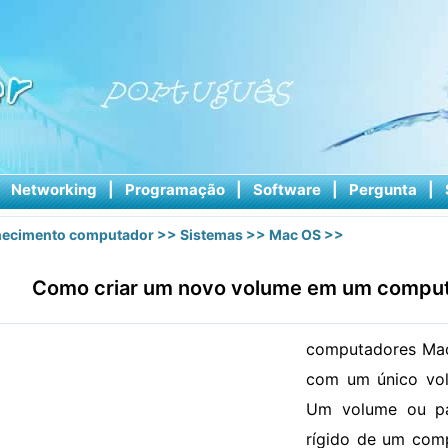
|
Networking
|
Programação
|
Software
|
Pergunta
|
ecimento computador
>>
Sistemas
>>
Mac OS
>>
Como criar um novo volume em um compu
computadores Mac
com um único volu
Um volume ou pa
rígido de um com