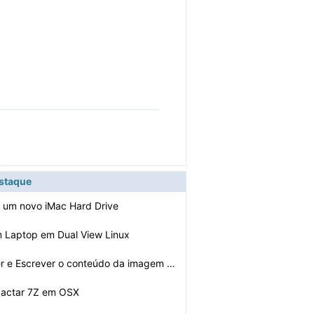
estaque
ar um novo iMac Hard Drive
m Laptop em Dual View Linux
Como copiar Ler e Escrever o conteúdo da imagem para t…
actar 7Z em OSX