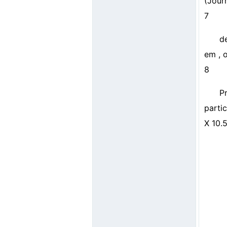
(Jour
7
d
em , 
8
P
partic
X 10.