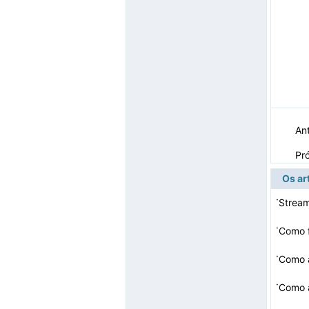
Ant
Pr
Os ar
·
Stream
·
Como f
·
Como 
·
Como a