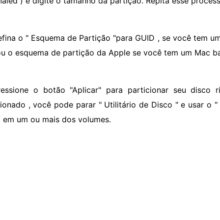
naled ) e digite o tamanho da partição. Repita esse proces
efina o " Esquema de Partição "para GUID , se você tem u
ou o esquema de partição da Apple se você tem um Mac 
ressione o botão "Aplicar" para particionar seu disco 
ionado , você pode parar " Utilitário de Disco " e usar o "
5 em um ou mais dos volumes.