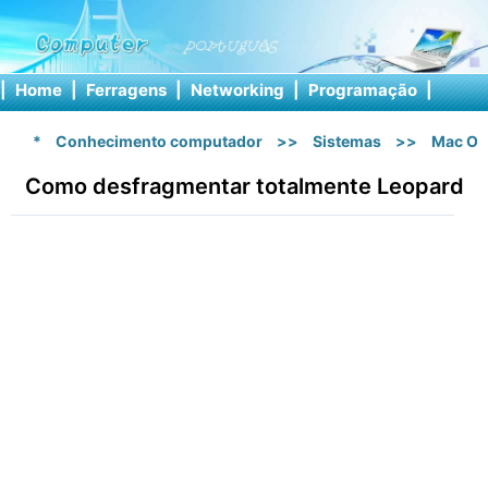
|
Home
|
Ferragens
|
Networking
|
Programação
|
Softw
*
Conhecimento computador
>>
Sistemas
>>
Mac OS
Como desfragmentar totalmente Leopard