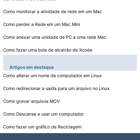
como meu padrão no meu E-mai…
Como monitorar a atividade de rede em um Mac
Como perder a Rede em um Mac Mini
Como anexar uma unidade de PC a uma rede Mac
Como fazer uma bola de alcatrão de Xcode
Como reparar uma partição Mac
Artigos em destaque
Como tirar o volume Voltar para um Mac OS
Como alterar um nome de computador em Linux
Como excluir programas no OS X
Como redirecionar a saída para um arquivo no Linux
Como executar um CD em um Power PC Mac G4
Como gravar arquivos MOV
Como Ir Login Items no OS X
Como Descanse e usar um computador
Como fazer um gráfico de Reciclagem
Como se conectar à Internet em um Apple iMac G4