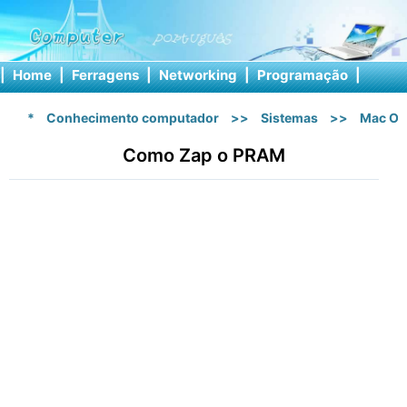
|
Home
|
Ferragens
|
Networking
|
Programação
|
Softw
*
Conhecimento computador
>>
Sistemas
>>
Mac OS
Como Zap o PRAM