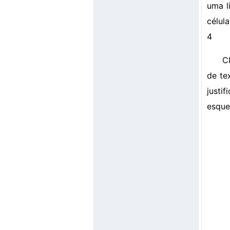
uma l
célul
4
C
de te
justi
esque