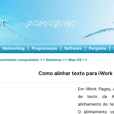
|
Networking
|
Programação
|
Software
|
Pergunta
|
ecimento computador
>>
Sistemas
>>
Mac OS
>>
Como alinhar texto para iWork
Em iWork Pages, 
de texto da A
alinhamento do tex
O alinhamento ve