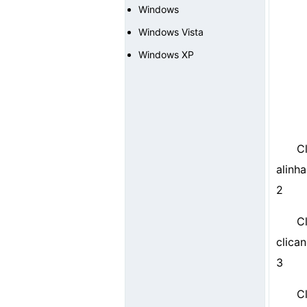
Windows
Windows Vista
Windows XP
C
alinha
2
C
clican
3
C