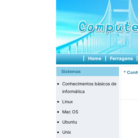
|
Home
|
Ferragens
Sistemas
*
Conh
Conhecimentos básicos de
informática
Linux
Mac OS
Ubuntu
Unix