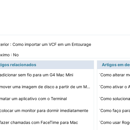
erior :
Como importar um VCF em um Entourage
óximo : No
tigos relacionados
Artigos em d
·
dicionar sem fio para um G4 Mac Mini
Como alterar m
·
Como mover uma imagem de disco a partir de um Mac Mini …
Como ativar o 
·
atar um aplicativo com o Terminal
·
olocar um monitor para dormir imediatamente
Como faço para
·
fazer chamadas com FaceTime para Mac
Como usar Roge