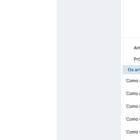
Ant
Pr
Os ar
·
Como a
·
·
Como m
·
Como c
·
Como 