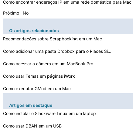
Como encontrar endereços IP em uma rede doméstica para Macin
Próximo : No
Os artigos relacionados
Recomendações sobre Scrapbooking em um Mac
Como adicionar uma pasta Dropbox para o Places Sidebar …
Como acessar a câmera em um MacBook Pro
Como usar Temas em páginas iWork
Como executar GMod em um Mac
Como Chegar ao diretório anterior em um Terminal Mac
Artigos em destaque
Como ativar o botão Gravar no VLC no Mac
Como instalar o Slackware Linux em um laptop
Como usar DBAN em um USB
Como criar uma partição de um disco sem formatação …