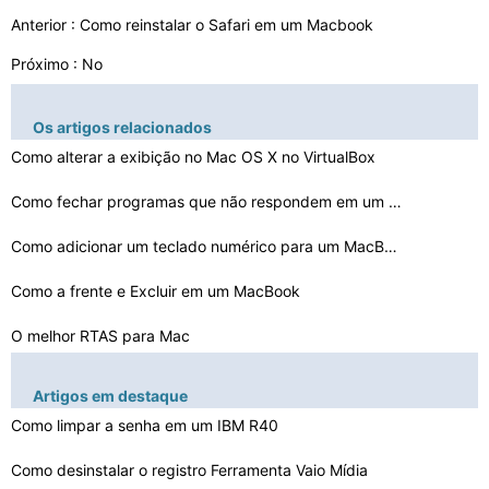
Anterior :
Como reinstalar o Safari em um Macbook
Próximo : No
Os artigos relacionados
Como alterar a exibição no Mac OS X no VirtualBox
Como fechar programas que não respondem em um Mac
Como adicionar um teclado numérico para um MacBook Pro…
Como a frente e Excluir em um MacBook
O melhor RTAS para Mac
Como configurar uma impressora remota em um MacBook
Artigos em destaque
Como sincronizar FileMaker e QuickBooks em um Mac
Como limpar a senha em um IBM R40
Como corrigir sem resposta Mac Chaves
Como desinstalar o registro Ferramenta Vaio Mídia